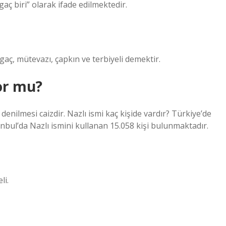
aç biri” olarak ifade edilmektedir.
aç, mütevazı, çapkın ve terbiyeli demektir.
or mu?
enilmesi caizdir. Nazlı ismi kaç kişide vardır? Türkiye’de
anbul’da Nazlı ismini kullanan 15.058 kişi bulunmaktadır.
li.