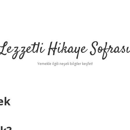
Lezzetli Hikaye Sofras
Yemekle ilgili neşeli bilgiler keşfet!
ek