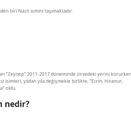
iden biri Nazlı ismini taşımaktadır.
lan “Zeynep” 2011-2017 döneminde zirvedeki yerini korurken
z isimleri, yıldan yıla değişmekle birlikte, “Ecrin, Hiranur,
a” oldu.
m nedir?