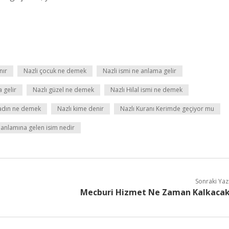
nır
Nazli çocuk ne demek
Nazli ismi ne anlama gelir
 gelir
Nazlı güzel ne demek
Nazlı Hilal ismi ne demek
kadın ne demek
Nazlı kime denir
Nazlı Kuranı Kerimde geçiyor mu
anlamına gelen isim nedir
Sonraki Yaz
Mecburi Hizmet Ne Zaman Kalkaca