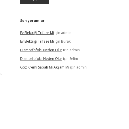
Son yorumlar
Ev Elektriği Trifaze Mi
için
admin
Ev Elektriği Trifaze Mi
için
Burak
Dismorfofobi Neden Olur
için
admin
Dismorfofobi Neden Olur
için
Selim
Göz Kremi Sabah Mı Akşam Mı
için
admin
,