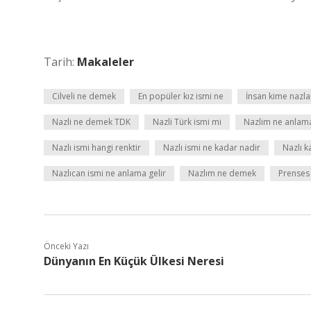
Tarih:
Makaleler
Cilveli ne demek
En popüler kız ismi ne
İnsan kime nazla
Nazli ne demek TDK
Nazli Türk ismi mi
Nazlim ne anlama
Nazlı ismi hangi renktir
Nazlı ismi ne kadar nadir
Nazlı 
Nazlıcan ismi ne anlama gelir
Nazlım ne demek
Prenses 
Önceki Yazı
Dünyanın En Küçük Ülkesi Neresi