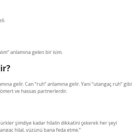
li.
lım” anlamına gelen bir isim.
ir?
amına gelir. Can “ruh” anlamına gelir. Yani “utangaç ruh” gibi
 cömert ve hassas partnerlerdir.
ürkler şimdiye kadar hilalin dikkatini çekerek her şeyi
angaç hilal, yüzünü bana feda etme.”