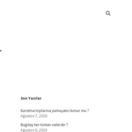
ı
Sidebar
Son Yazılar
hiltonbet giriş adresi
Kurutma toplarına yumuşatıcı konur mu ?
Ağustos 7, 2026
Buğday ten tonları nelerdir ?
Ağustos 6, 2026