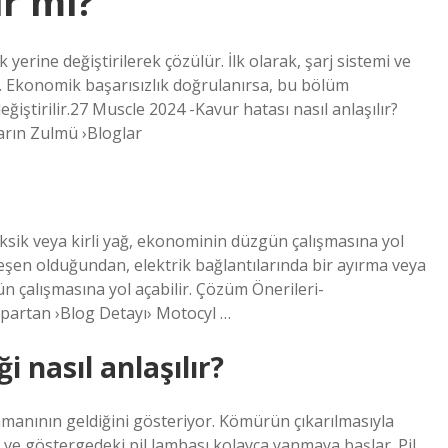
ir mi?
erine değiştirilerek çözülür. İlk olarak, şarj sistemi ve
ir. Ekonomik başarısızlık doğrulanırsa, bu bölüm
eğiştirilir.27 Muscle 2024 -Kavur hatası nasıl anlaşılır?
arın Zulmü ›Bloglar
ksik veya kirli yağ, ekonominin düzgün çalışmasına yol
bileşen olduğundan, elektrik bağlantılarında bir ayırma veya
 çalışmasına yol açabilir. Çözüm Önerileri-
artan ›Blog Detayı› Motocyl …
 nasıl anlaşılır?
nının geldiğini gösteriyor. Kömürün çıkarılmasıyla
r ve göstergedeki pil lambası kolayca yanmaya başlar. Pil