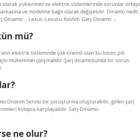
nli olarak yüklenmez ve elektrik sistemlerinde sorunlar ortay
markasına ve modeline bağlı olarak değişebilir. Dinamo nedir,
arj-Dinamo … Lexus ›Lexusu-Kesfet› Garj-Dinamo …
kün mü?
n elektrik sisteminde çok önemli olan bu kısım, pili
k için mükemmel çalışmalıdır. Şarj dinamosunda bir sorun
r.
dar?
o Onarım Servisi bir soruşturma oluşturabilir, gelen şarj
inimleri kolayca karşılayabilir. Sarj-Dinamo-
se ne olur?