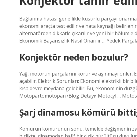
Konjektör tamir edil
Bağlanma hatası genellikle kusurlu parçayı onarmak y
ekonomi araçta test edilir ve hata kaynağı belirlen
alternatörden dikkatle çıkarılır ve yeni bir bölümle d
Ekonomik Başarısızlık Nasıl Onarılır … Yedek Parçal
Konjektör neden bozulur?
Yağ, motorun parçalarını korur ve aşınmayı önler. E
açabilir. Elektrik Sorunları: Ekonomi elektrikli bir 
kısa devre meydana gelebilir. Bu, ekonominin düzgün
Motopartomotopan ›Blog Detayı› Motocyl … Motosp
Şarj dinamosu kömürü bittiği
Kömürün kömürünün sonu, temelde değişmenin zama
birlikte, dinamodan hafif bir çizik gürültüsü duyulu