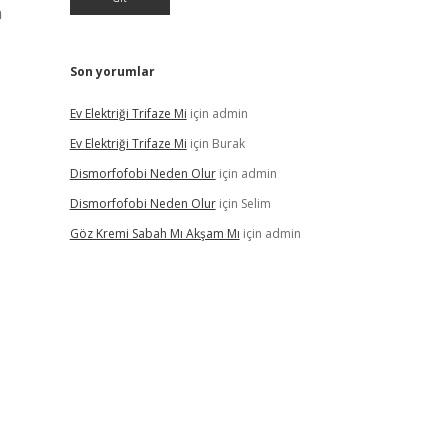
a
Son yorumlar
Ev Elektriği Trifaze Mi
için
admin
Ev Elektriği Trifaze Mi
için
Burak
Dismorfofobi Neden Olur
için
admin
Dismorfofobi Neden Olur
için
Selim
Göz Kremi Sabah Mı Akşam Mı
için
admin