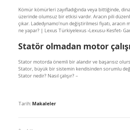
Kömür kömürleri zayıfladığında veya bittiğinde, di
üzerinde olumsuz bir etkisi vardır. Aracın pili düze
çıkar. Ladedynamo’nun değiştirilmesi fiyatı, aracın 
ne yapar? | Lexus Türkiyelexus ›Lexusu-Kesfet› G
Statör olmadan motor çalış
Stator motorda önemli bir alandır ve başarısız olursa,
Stator, büyük bir sistemin kendisinden sorumlu deği
Stator nedir? Nasıl çalışır? –
Tarih:
Makaleler