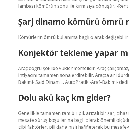
lambası kömürün sonu ile kırmızıya dönüşür. -Ren
Şarj dinamo kömürü ömrü n
Kömürlerin ömrü kullanıma bağlı olarak değişebilir.
Konjektör tekleme yapar m
Araç doğru şekilde yüklenmemelidir. Araç çalışamaz, b
ihtiyacını tamamen sona erdirebilir. Araçta ani durd
Bakimi› Said Dinam … AutoPratik ›Araf-Bakimi› ded
Dolu akü kaç km gider?
Genellikle tamamen tam bir pil, arızalı bir şarj cihaz
mesafe sürüş koşullarına bağlı olarak önemli ölçüde 
gibi faktörler, pili daha hızlı hafifleterek bu mesaf