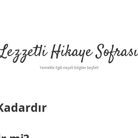
Lezzetli Hikaye Sofras
Yemekle ilgili neşeli bilgiler keşfet!
Kadardır