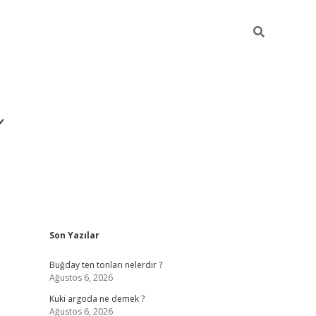
ı
Sidebar
Son Yazılar
hiltonbet giriş adr
Buğday ten tonları nelerdir ?
Ağustos 6, 2026
Kuki argoda ne demek ?
Ağustos 6, 2026