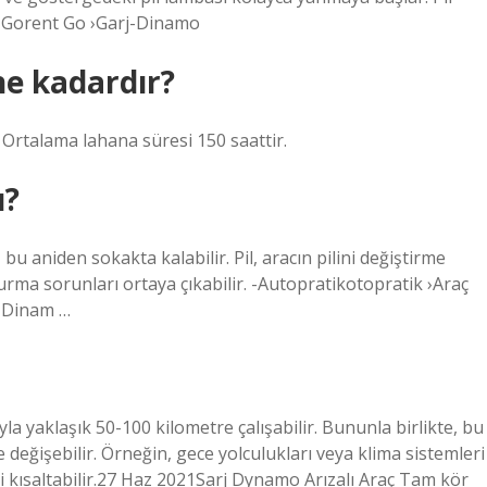
t Gorent Go ›Garj-Dinamo
e kadardır?
 Ortalama lahana süresi 150 saattir.
ı?
u aniden sokakta kalabilir. Pil, aracın pilini değiştirme
urma sorunları ortaya çıkabilir. -Autopratikotopratik ›Araç
i Dinam …
ıyla yaklaşık 50-100 kilometre çalışabilir. Bununla birlikte, bu
değişebilir. Örneğin, gece yolculukları veya klima sistemleri
eyi kısaltabilir.27 Haz 2021Sarj Dynamo Arızalı Araç Tam kör