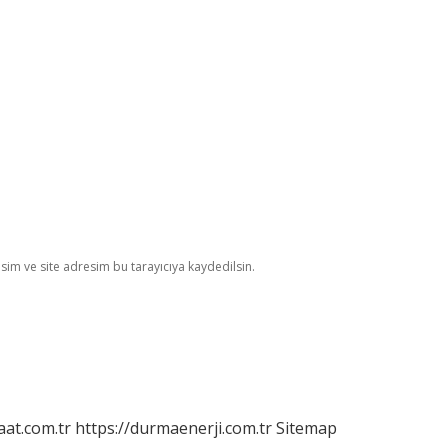
im ve site adresim bu tarayıcıya kaydedilsin.
aat.com.tr
https://durmaenerji.com.tr
Sitemap