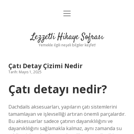
menüyü
Anasayfa
aç
Gizlilik Politikası
Lezzetli Hikaye Sofrası
Yasal Uyarı
Yemekle ilgili neşeli bilgiler keşfet!
Hakkımızda
Çatı Detay Çizimi Nedir
Tarih: Mayıs 1, 2025
Çatı detayı nedir?
Dachdails aksesuarları, yapıların çatı sistemlerini
tamamlayan ve işlevselliği artıran önemli parçalardır.
Bu aksesuarlar sadece çatının dayanıklılığını ve
dayanıklılığını sağlamakla kalmaz, aynı zamanda su