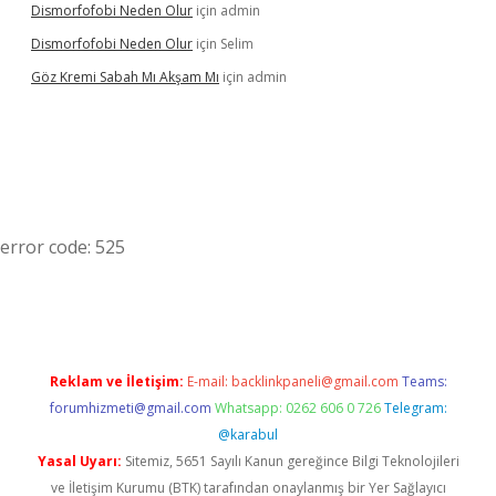
Dismorfofobi Neden Olur
için
admin
Dismorfofobi Neden Olur
için
Selim
Göz Kremi Sabah Mı Akşam Mı
için
admin
error code: 525
Reklam ve İletişim:
E-mail:
backlinkpaneli@gmail.com
Teams:
forumhizmeti@gmail.com
Whatsapp: 0262 606 0 726
Telegram:
@karabul
Yasal Uyarı:
Sitemiz, 5651 Sayılı Kanun gereğince Bilgi Teknolojileri
ve İletişim Kurumu (BTK) tarafından onaylanmış bir Yer Sağlayıcı