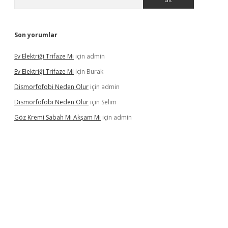
Son yorumlar
Ev Elektriği Trifaze Mi
için
admin
Ev Elektriği Trifaze Mi
için
Burak
Dismorfofobi Neden Olur
için
admin
Dismorfofobi Neden Olur
için
Selim
Göz Kremi Sabah Mı Akşam Mı
için
admin
.net