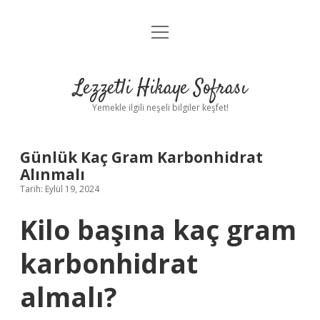
menüyü
Anasayfa
aç
Gizlilik Politikası
Lezzetli Hikaye Sofrası
Yasal Uyarı
Yemekle ilgili neşeli bilgiler keşfet!
Hakkımızda
Günlük Kaç Gram Karbonhidrat
Alınmalı
Tarih: Eylül 19, 2024
Kilo başına kaç gram
karbonhidrat
almalı?