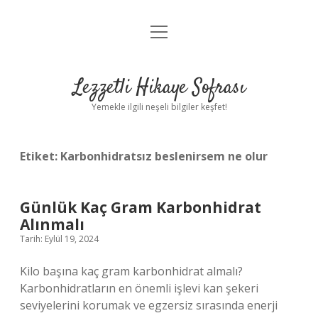
menüyü
Anasayfa
aç
Gizlilik Politikası
Lezzetli Hikaye Sofrası
Yasal Uyarı
Yemekle ilgili neşeli bilgiler keşfet!
Hakkımızda
Etiket:
Karbonhidratsız beslenirsem ne olur
Günlük Kaç Gram Karbonhidrat
Alınmalı
Tarih: Eylül 19, 2024
Kilo başına kaç gram karbonhidrat almalı?
Karbonhidratların en önemli işlevi kan şekeri
seviyelerini korumak ve egzersiz sırasında enerji