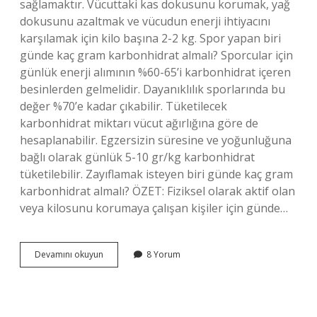
sağlamaktır. Vücuttaki kas dokusunu korumak, yağ
dokusunu azaltmak ve vücudun enerji ihtiyacını
karşılamak için kilo başına 2-2 kg. Spor yapan biri
günde kaç gram karbonhidrat almalı? Sporcular için
günlük enerji alımının %60-65’i karbonhidrat içeren
besinlerden gelmelidir. Dayanıklılık sporlarında bu
değer %70’e kadar çıkabilir. Tüketilecek
karbonhidrat miktarı vücut ağırlığına göre de
hesaplanabilir. Egzersizin süresine ve yoğunluğuna
bağlı olarak günlük 5-10 gr/kg karbonhidrat
tüketilebilir. Zayıflamak isteyen biri günde kaç gram
karbonhidrat almalı? ÖZET: Fiziksel olarak aktif olan
veya kilosunu korumaya çalışan kişiler için günde…
Günlük
Devamını okuyun
8 Yorum
Kaç
Gram
Karbonhidrat
Alınmalı