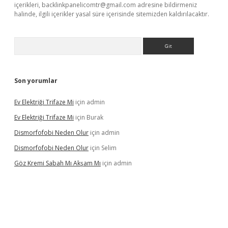
içerikleri,
backlinkpanelicomtr@gmail.com
adresine bildirmeniz
halinde, ilgili içerikler yasal süre içerisinde sitemizden kaldırılacaktır.
Arama
Son yorumlar
Ev Elektriği Trifaze Mi
için
admin
Ev Elektriği Trifaze Mi
için
Burak
Dismorfofobi Neden Olur
için
admin
Dismorfofobi Neden Olur
için
Selim
Göz Kremi Sabah Mı Akşam Mı
için
admin