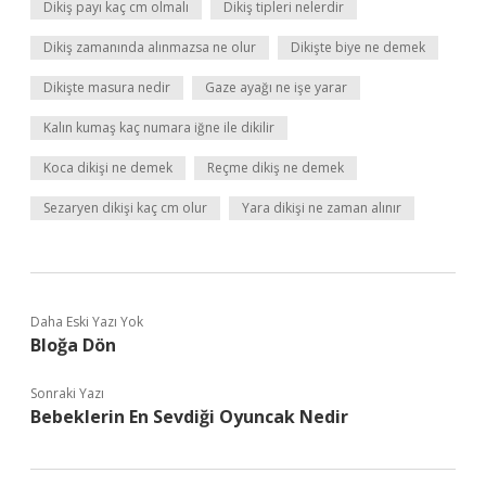
Dikiş payı kaç cm olmalı
Dikiş tipleri nelerdir
Dikiş zamanında alınmazsa ne olur
Dikişte biye ne demek
Dikişte masura nedir
Gaze ayağı ne işe yarar
Kalın kumaş kaç numara iğne ile dikilir
Koca dikişi ne demek
Reçme dikiş ne demek
Sezaryen dikişi kaç cm olur
Yara dikişi ne zaman alınır
Daha Eski Yazı Yok
Bloğa Dön
Sonraki Yazı
Bebeklerin En Sevdiği Oyuncak Nedir