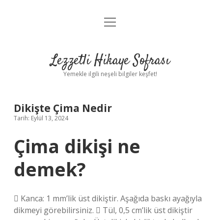
menüyü
Anasayfa
aç
Gizlilik Politikası
Lezzetli Hikaye Sofrası
Yasal Uyarı
Yemekle ilgili neşeli bilgiler keşfet!
Hakkımızda
Dikişte Çima Nedir
Tarih: Eylül 13, 2024
Çima dikişi ne
demek?
 Kanca: 1 mm’lik üst dikiştir. Aşağıda baskı ayağıyla
dikmeyi görebilirsiniz.  Tül, 0,5 cm’lik üst dikiştir