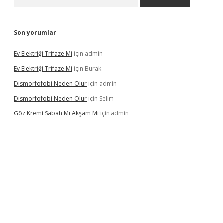
Son yorumlar
Ev Elektriği Trifaze Mi
için
admin
Ev Elektriği Trifaze Mi
için
Burak
Dismorfofobi Neden Olur
için
admin
Dismorfofobi Neden Olur
için
Selim
Göz Kremi Sabah Mı Akşam Mı
için
admin
tulipbett.net