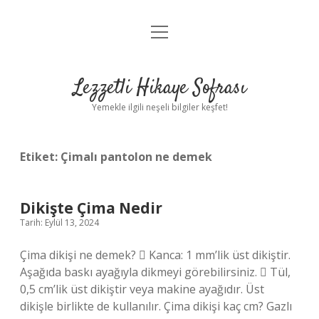
menüyü
Anasayfa
aç
Gizlilik Politikası
Lezzetli Hikaye Sofrası
Yasal Uyarı
Yemekle ilgili neşeli bilgiler keşfet!
Hakkımızda
Etiket:
Çimalı pantolon ne demek
Dikişte Çima Nedir
Tarih: Eylül 13, 2024
Çima dikişi ne demek?  Kanca: 1 mm’lik üst dikiştir.
Aşağıda baskı ayağıyla dikmeyi görebilirsiniz.  Tül,
0,5 cm’lik üst dikiştir veya makine ayağıdır. Üst
dikişle birlikte de kullanılır. Çima dikişi kaç cm? Gazlı