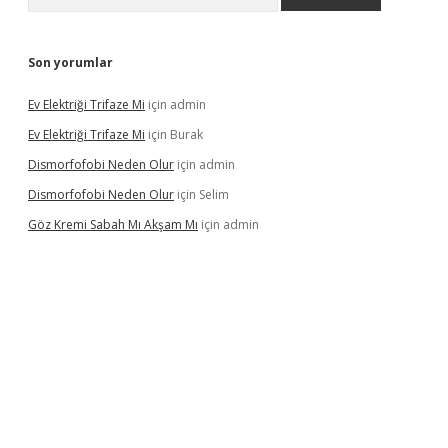
Son yorumlar
Ev Elektriği Trifaze Mi
için
admin
Ev Elektriği Trifaze Mi
için
Burak
Dismorfofobi Neden Olur
için
admin
Dismorfofobi Neden Olur
için
Selim
Göz Kremi Sabah Mı Akşam Mı
için
admin
ltonbet giriş adresi
tulipbett.net