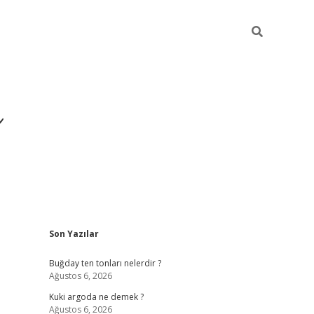
ı
Sidebar
Son Yazılar
hiltonbet giriş adresi
tu
Buğday ten tonları nelerdir ?
Ağustos 6, 2026
Kuki argoda ne demek ?
Ağustos 6, 2026