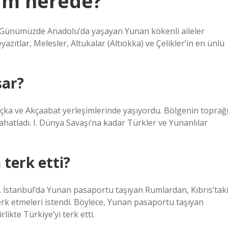
um nerede?
r. Günümüzde Anadolu’da yaşayan Yunan kökenli aileler
zıtlar, Melesler, Altukalar (Altıokka) ve Çelikler’in en ünlü
şar?
ka ve Akçaabat yerleşimlerinde yaşıyordu. Bölgenin toprağ
hatladı. I. Dünya Savaşı’na kadar Türkler ve Yunanlılar
terk etti?
ir. İstanbul’da Yunan pasaportu taşıyan Rumlardan, Kıbrıs’tak
erk etmeleri istendi. Böylece, Yunan pasaportu taşıyan
likte Türkiye’yi terk etti.