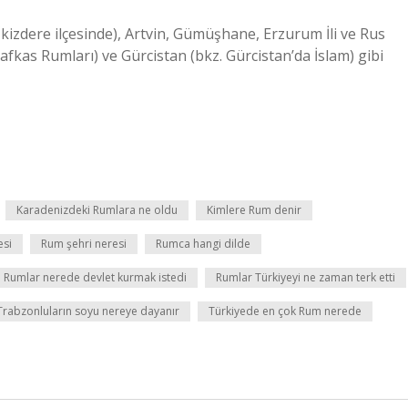
kizdere ilçesinde), Artvin, Gümüşhane, Erzurum İli ve Rus
afkas Rumları) ve Gürcistan (bkz. Gürcistan’da İslam) gibi
Karadenizdeki Rumlara ne oldu
Kimlere Rum denir
esi
Rum şehri neresi
Rumca hangi dilde
Rumlar nerede devlet kurmak istedi
Rumlar Türkiyeyi ne zaman terk etti
Trabzonluların soyu nereye dayanır
Türkiyede en çok Rum nerede