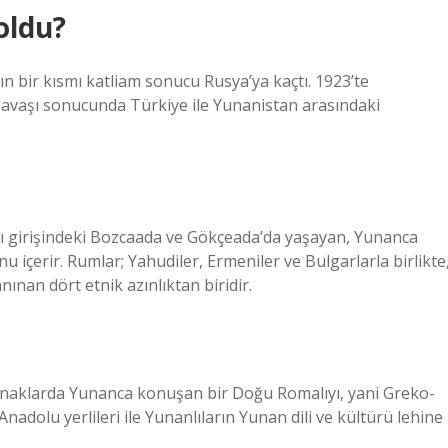
oldu?
 bir kısmı katliam sonucu Rusya’ya kaçtı. 1923’te
avaşı sonucunda Türkiye ile Yunanistan arasındaki
tı girişindeki Bozcaada ve Gökçeada’da yaşayan, Yunanca
çerir. Rumlar; Yahudiler, Ermeniler ve Bulgarlarla birlikte
ınan dört etnik azınlıktan biridir.
kaynaklarda Yunanca konuşan bir Doğu Romalıyı, yani Greko-
 Anadolu yerlileri ile Yunanlıların Yunan dili ve kültürü lehine