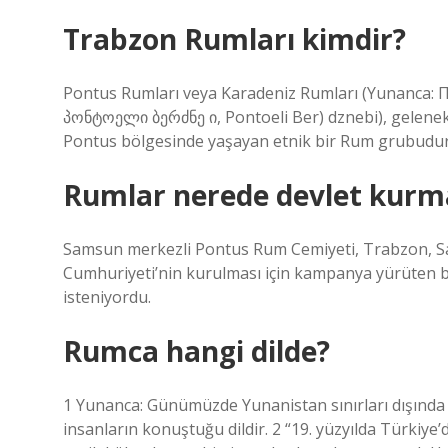
Trabzon Rumları kimdir?
Pontus Rumları veya Karadeniz Rumları (Yunanca: Πό
პონტოელი ბერძნე ი, Pontoeli Ber) dznebi), geleneks
Pontus bölgesinde yaşayan etnik bir Rum grubudur
Rumlar nerede devlet kurma
Samsun merkezli Pontus Rum Cemiyeti, Trabzon, Sa
Cumhuriyeti’nin kurulması için kampanya yürüten b
isteniyordu.
Rumca hangi dilde?
1 Yunanca: Günümüzde Yunanistan sınırları dışınd
insanların konuştuğu dildir. 2 “19. yüzyılda Türkiye’