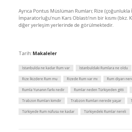
Ayrıca Pontus Müslüman Rumları; Rize (çoğunlukla İ
İmparatorluğu’nun Kars Oblastı’nın bir kısmı (bkz. K
diğer yerleşim yerlerinde de görülmektedir.
Tarih:
Makaleler
İstanbulda ne kadar Rum var
İstanbuldaki Rumlara ne oldu
Rize İkizdere Rum mu
Rizede Rum var mı
Rum diyarı ner
Rumla Yunanın farkı nedir
Rumlar neden Türkiyeden gitti
Trabzon Rumları kimdir
Trabzon Rumları nerede yaşar
Türkiyede Rum nüfusu ne kadar
Türkiyedeki Rumlar nereli