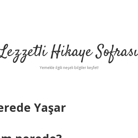
Lezzetli Hikaye Sofras
Yemekle ilgili neşeli bilgiler keşfet!
erede Yaşar