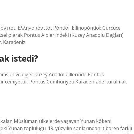
ντιοι, Ελληνοπόντιοι Póntioi, Ellinopóntioi; Gürcüce:
el olarak Pontus Alpleri’ndeki (Kuzey Anadolu Dağları)
. Karadeniz.
k istedi?
msun ve diğer kuzey Anadolu illerinde Pontus
ir cemiyettir. Pontus Cumhuriyeti Karadeniz’de kurulmak
a kalan Müslüman ülkelerde yaşayan Yunan kökenli
deki Yunan topluluğu. 19. yüzyılın sonlarından itibaren farklı