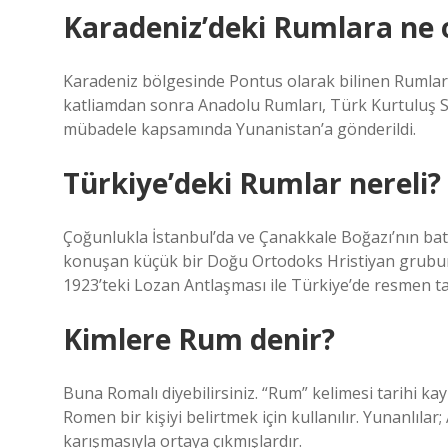
Karadeniz’deki Rumlara ne 
Karadeniz bölgesinde Pontus olarak bilinen Rumların
katliamdan sonra Anadolu Rumları, Türk Kurtuluş S
mübadele kapsamında Yunanistan’a gönderildi.
Türkiye’deki Rumlar nereli?
Çoğunlukla İstanbul’da ve Çanakkale Boğazı’nın ba
konuşan küçük bir Doğu Ortodoks Hristiyan grubunu i
1923’teki Lozan Antlaşması ile Türkiye’de resmen tan
Kimlere Rum denir?
Buna Romalı diyebilirsiniz. “Rum” kelimesi tarihi 
Romen bir kişiyi belirtmek için kullanılır. Yunanlılar;
karışmasıyla ortaya çıkmışlardır.