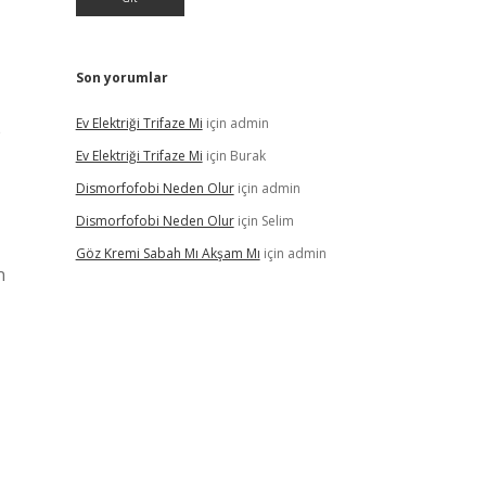
Son yorumlar
Ev Elektriği Trifaze Mi
için
admin
e
Ev Elektriği Trifaze Mi
için
Burak
Dismorfofobi Neden Olur
için
admin
Dismorfofobi Neden Olur
için
Selim
Göz Kremi Sabah Mı Akşam Mı
için
admin
n