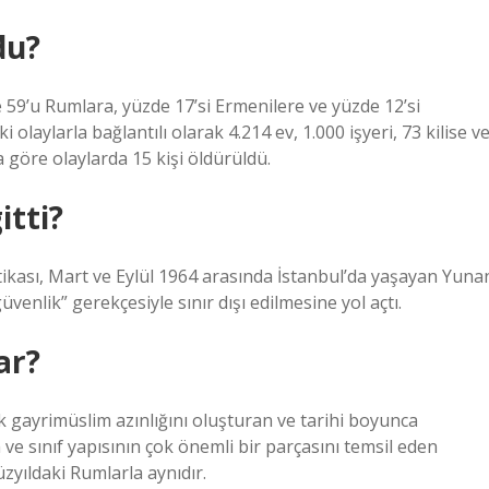
du?
59’u Rumlara, yüzde 17’si Ermenilere ve yüzde 12’si
 olaylarla bağlantılı olarak 4.214 ev, 1.000 işyeri, 73 kilise v
a göre olaylarda 15 kişi öldürüldü.
itti?
tikası, Mart ve Eylül 1964 arasında İstanbul’da yaşayan Yuna
enlik” gerekçesiyle sınır dışı edilmesine yol açtı.
ar?
k gayrimüslim azınlığını oluşturan ve tarihi boyunca
ve sınıf yapısının çok önemli bir parçasını temsil eden
yıldaki Rumlarla aynıdır.