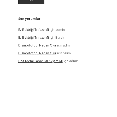
Son yorumlar
Ev Elektriği Trifaze Mi
için
admin
Ev Elektriği Trifaze Mi
için
Burak
Dismorfofobi Neden Olur
için
admin
Dismorfofobi Neden Olur
için
Selim
Göz Kremi Sabah Mı Akşam Mı
için
admin