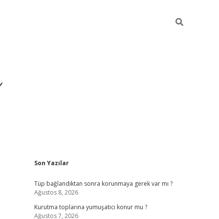
ı
Sidebar
Son Yazılar
hiltonbet giriş
Tüp bağlandıktan sonra korunmaya gerek var mı ?
Ağustos 8, 2026
Kurutma toplarına yumuşatıcı konur mu ?
Ağustos 7, 2026