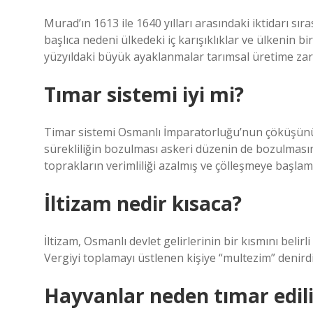
Murad’ın 1613 ile 1640 yılları arasındaki iktidarı s
başlıca nedeni ülkedeki iç karışıklıklar ve ülkenin b
yüzyıldaki büyük ayaklanmalar tarımsal üretime zara
Tımar sistemi iyi mi?
Timar sistemi Osmanlı İmparatorluğu’nun çöküşünün
sürekliliğin bozulması askeri düzenin de bozulması
toprakların verimliliği azalmış ve çölleşmeye başlamı
İltizam nedir kısaca?
İltizam, Osmanlı devlet gelirlerinin bir kısmını belir
Vergiyi toplamayı üstlenen kişiye “multezim” denirdi
Hayvanlar neden tımar edili