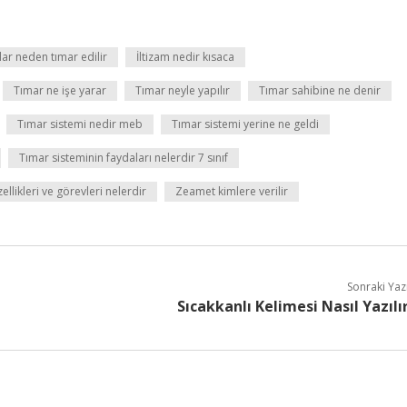
ar neden tımar edilir
İltizam nedir kısaca
Tımar ne işe yarar
Tımar neyle yapılır
Tımar sahibine ne denir
Tımar sistemi nedir meb
Tımar sistemi yerine ne geldi
Tımar sisteminin faydaları nelerdir 7 sınıf
ellikleri ve görevleri nelerdir
Zeamet kimlere verilir
Sonraki Yaz
Sıcakkanlı Kelimesi Nasıl Yazılı