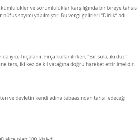
 yükümlülükler ve sorumluluklar karşılığında bir bireye tahsis
r nüfus sayımı yapılmıştır. Bu vergi gelirleri “Dirlik” adı
 iyice fırçalanır. Fırça kullanılırken; “Bir sola, iki düz.”
ne ters, iki kez de kıl yatağına doğru hareket ettirilmelidir.
eten ve devletin kendi adına tebaasından tahsil edeceği
0 akçe olan 100. kişiydi.