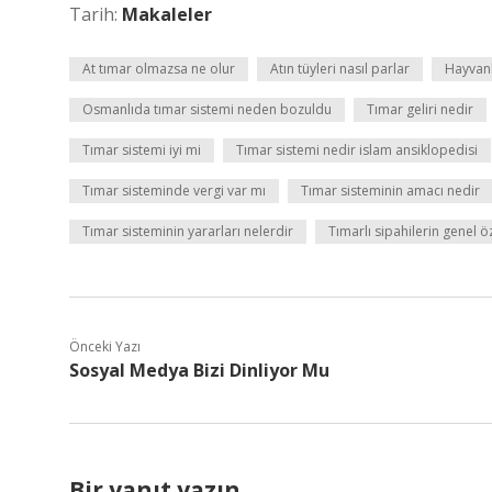
Tarih:
Makaleler
At tımar olmazsa ne olur
Atın tüyleri nasıl parlar
Hayvanl
Osmanlıda tımar sistemi neden bozuldu
Tımar geliri nedir
Tımar sistemi iyi mi
Tımar sistemi nedir islam ansiklopedisi
Tımar sisteminde vergi var mı
Tımar sisteminin amacı nedir
Tımar sisteminin yararları nelerdir
Tımarlı sipahilerin genel öz
Önceki Yazı
Sosyal Medya Bizi Dinliyor Mu
Bir yanıt yazın