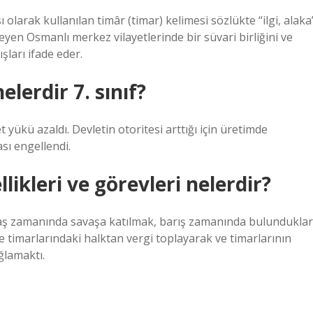
olarak kullanılan timâr (timar) kelimesi sözlükte “ilgi, alaka
eyen Osmanlı merkez vilayetlerinde bir süvari birliğini ve
şları ifade eder.
lerdir 7. sınıf?
 yükü azaldı. Devletin otoritesi arttığı için üretimde
sı engellendi.
llikleri ve görevleri nelerdir?
savaş zamanında savaşa katılmak, barış zamanında bulunduklar
 timarlarındaki halktan vergi toplayarak ve timarlarının
ğlamaktı.