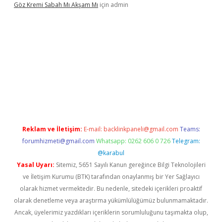
Göz Kremi Sabah Mı Akşam Mı
için
admin
esi
tulipbett.net
Reklam ve İletişim:
E-mail:
backlinkpaneli@gmail.com
Teams:
forumhizmeti@gmail.com
Whatsapp: 0262 606 0 726
Telegram:
@karabul
Yasal Uyarı:
Sitemiz, 5651 Sayılı Kanun gereğince Bilgi Teknolojileri
ve İletişim Kurumu (BTK) tarafından onaylanmış bir Yer Sağlayıcı
olarak hizmet vermektedir. Bu nedenle, sitedeki içerikleri proaktif
olarak denetleme veya araştırma yükümlülüğümüz bulunmamaktadır.
Ancak, üyelerimiz yazdıkları içeriklerin sorumluluğunu taşımakta olup,