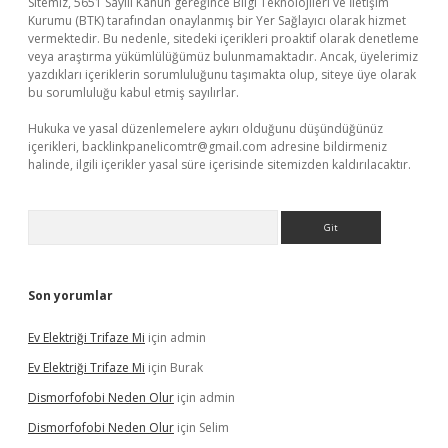
Sitemiz, 5651 Sayılı Kanun gereğince Bilgi Teknolojileri ve İletişim
Kurumu (BTK) tarafından onaylanmış bir Yer Sağlayıcı olarak hizmet
vermektedir. Bu nedenle, sitedeki içerikleri proaktif olarak denetleme
veya araştırma yükümlülüğümüz bulunmamaktadır. Ancak, üyelerimiz
yazdıkları içeriklerin sorumluluğunu taşımakta olup, siteye üye olarak
bu sorumluluğu kabul etmiş sayılırlar.
Hukuka ve yasal düzenlemelere aykırı olduğunu düşündüğünüz
içerikleri,
backlinkpanelicomtr@gmail.com
adresine bildirmeniz
halinde, ilgili içerikler yasal süre içerisinde sitemizden kaldırılacaktır.
Arama
Son yorumlar
Ev Elektriği Trifaze Mi
için
admin
Ev Elektriği Trifaze Mi
için
Burak
Dismorfofobi Neden Olur
için
admin
Dismorfofobi Neden Olur
için
Selim