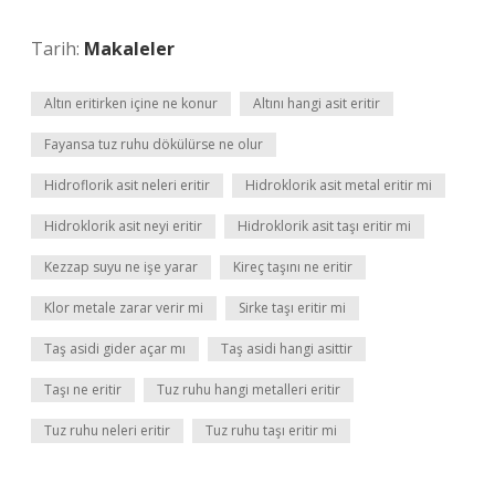
Tarih:
Makaleler
Altın eritirken içine ne konur
Altını hangi asit eritir
Fayansa tuz ruhu dökülürse ne olur
Hidroflorik asit neleri eritir
Hidroklorik asit metal eritir mi
Hidroklorik asit neyi eritir
Hidroklorik asit taşı eritir mi
Kezzap suyu ne işe yarar
Kireç taşını ne eritir
Klor metale zarar verir mi
Sirke taşı eritir mi
Taş asidi gider açar mı
Taş asidi hangi asittir
Taşı ne eritir
Tuz ruhu hangi metalleri eritir
Tuz ruhu neleri eritir
Tuz ruhu taşı eritir mi