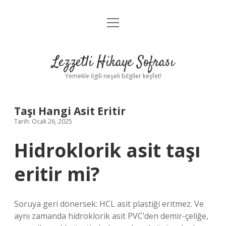
menüyü
Anasayfa
aç
Gizlilik Politikası
Lezzetli Hikaye Sofrası
Yasal Uyarı
Yemekle ilgili neşeli bilgiler keşfet!
Hakkımızda
Taşı Hangi Asit Eritir
Tarih: Ocak 26, 2025
Hidroklorik asit taşı
eritir mi?
Soruya geri dönersek: HCL asit plastiği eritmez. Ve
aynı zamanda hidroklorik asit PVC’den demir-çeliğe,