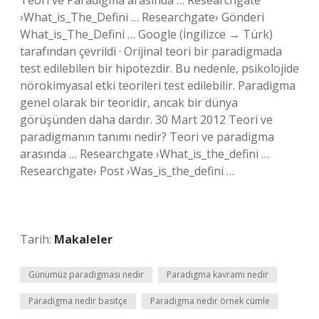
Teori ve Paradigma arasında … Researchgate
›What_is_The_Defini … Researchgate› Gönderi
What_is_The_Defini … Google (İngilizce → Türk)
tarafından çevrildi · Orijinal teori bir paradigmada
test edilebilen bir hipotezdir. Bu nedenle, psikolojide
nörokimyasal etki teorileri test edilebilir. Paradigma
genel olarak bir teoridir, ancak bir dünya
görüşünden daha dardır. 30 Mart 2012 Teori ve
paradigmanın tanımı nedir? Teori ve paradigma
arasında … Researchgate ›What_is_the_defini …
Researchgate› Post ›Was_is_the_defini …
Tarih:
Makaleler
Günümüz paradigması nedir
Paradigma kavramı nedir
Paradigma nedir basitçe
Paradigma nedir örnek cümle