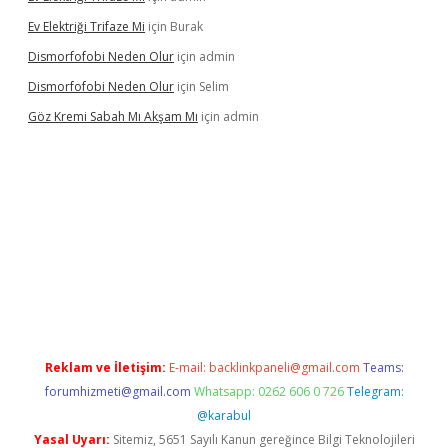
Ev Elektriği Trifaze Mi
için
Burak
Dismorfofobi Neden Olur
için
admin
Dismorfofobi Neden Olur
için
Selim
Göz Kremi Sabah Mı Akşam Mı
için
admin
ş adresi
tulipbett.net
Reklam ve İletişim:
E-mail:
backlinkpaneli@gmail.com
Teams:
forumhizmeti@gmail.com
Whatsapp: 0262 606 0 726
Telegram:
@karabul
Yasal Uyarı:
Sitemiz, 5651 Sayılı Kanun gereğince Bilgi Teknolojileri