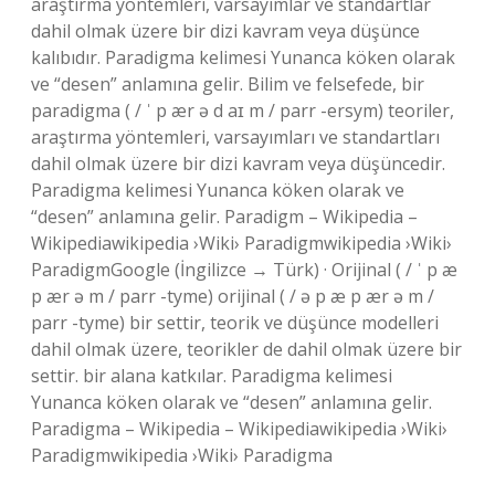
araştırma yöntemleri, varsayımlar ve standartlar
dahil olmak üzere bir dizi kavram veya düşünce
kalıbıdır. Paradigma kelimesi Yunanca köken olarak
ve “desen” anlamına gelir. Bilim ve felsefede, bir
paradigma ( / ˈ p ær ə d aɪ m / parr -ersym) teoriler,
araştırma yöntemleri, varsayımları ve standartları
dahil olmak üzere bir dizi kavram veya düşüncedir.
Paradigma kelimesi Yunanca köken olarak ve
“desen” anlamına gelir. Paradigm – Wikipedia –
Wikipediawikipedia ›Wiki› Paradigmwikipedia ›Wiki›
ParadigmGoogle (İngilizce → Türk) · Orijinal ( / ˈ p æ
p ær ə m / parr -tyme) orijinal ( / ə p æ p ær ə m /
parr -tyme) bir settir, teorik ve düşünce modelleri
dahil olmak üzere, teorikler de dahil olmak üzere bir
settir. bir alana katkılar. Paradigma kelimesi
Yunanca köken olarak ve “desen” anlamına gelir.
Paradigma – Wikipedia – Wikipediawikipedia ›Wiki›
Paradigmwikipedia ›Wiki› Paradigma