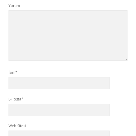
Yorum
İsim*
E-Posta*
Web Sitesi