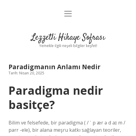
menüyü
Anasayfa
aç
Gizlilik Politikası
Lezzetli Hikaye Sofrası
Yasal Uyarı
Yemekle ilgili neşeli bilgiler keşfet!
Hakkımızda
Paradigmanın Anlamı Nedir
Tarih: Nisan 20, 2025
Paradigma nedir
basitçe?
Bilim ve felsefede, bir paradigma ( / ˈ p ær ə d aɪ m /
parr -ele), bir alana meşru katkı sağlayan teoriler,