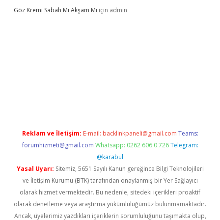
Göz Kremi Sabah Mı Akşam Mı
için
admin
adresi
tulipbett.net
Reklam ve İletişim:
E-mail:
backlinkpaneli@gmail.com
Teams:
forumhizmeti@gmail.com
Whatsapp: 0262 606 0 726
Telegram:
@karabul
Yasal Uyarı:
Sitemiz, 5651 Sayılı Kanun gereğince Bilgi Teknolojileri
ve İletişim Kurumu (BTK) tarafından onaylanmış bir Yer Sağlayıcı
olarak hizmet vermektedir. Bu nedenle, sitedeki içerikleri proaktif
olarak denetleme veya araştırma yükümlülüğümüz bulunmamaktadır.
Ancak, üyelerimiz yazdıkları içeriklerin sorumluluğunu taşımakta olup,