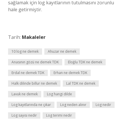
sağlamak için log kayıtlarının tutulmasını zorunlu
hale getirmiştir.
Tarih:
Makaleler
10 log ne demek
Ahuzar ne demek
Anasının gözü ne demek TDK
Eloğlu TDK ne demek
Erdal ne demek TDK
Erhan ne demek TDK
Halk dilinde billur ne demek
Lal TDK ne demek
Lavuk ne demek
Log hangi dilde
Log kayıtlarında ne çıkar
Log neden alınır
Log nedir
Log sayısı nedir
Log terimi nedir