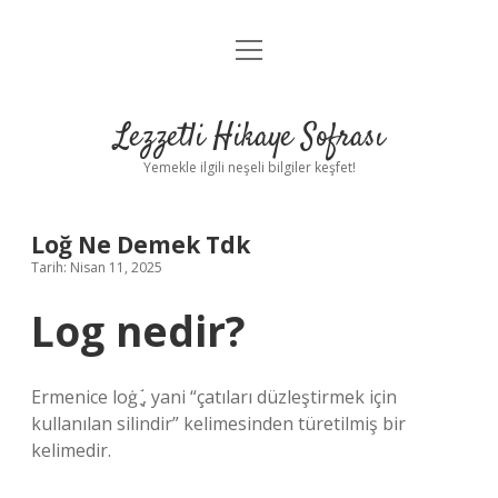
menüyü
Anasayfa
aç
Gizlilik Politikası
Lezzetli Hikaye Sofrası
Yasal Uyarı
Yemekle ilgili neşeli bilgiler keşfet!
Hakkımızda
Loğ Ne Demek Tdk
Tarih: Nisan 11, 2025
Log nedir?
Ermenice loġ ֲָ֬, yani “çatıları düzleştirmek için
kullanılan silindir” kelimesinden türetilmiş bir
kelimedir.