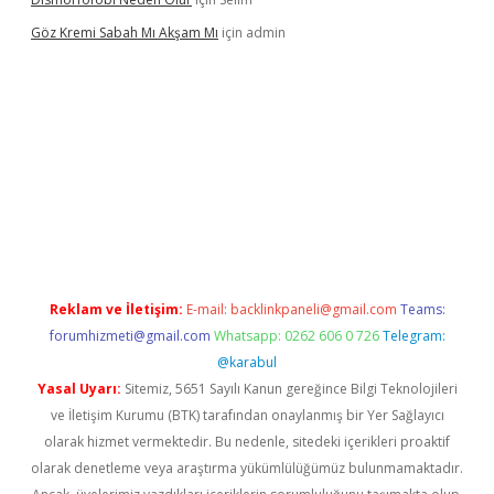
Göz Kremi Sabah Mı Akşam Mı
için
admin
i
tulipbett.net
Reklam ve İletişim:
E-mail:
backlinkpaneli@gmail.com
Teams:
forumhizmeti@gmail.com
Whatsapp: 0262 606 0 726
Telegram:
@karabul
Yasal Uyarı:
Sitemiz, 5651 Sayılı Kanun gereğince Bilgi Teknolojileri
ve İletişim Kurumu (BTK) tarafından onaylanmış bir Yer Sağlayıcı
olarak hizmet vermektedir. Bu nedenle, sitedeki içerikleri proaktif
olarak denetleme veya araştırma yükümlülüğümüz bulunmamaktadır.