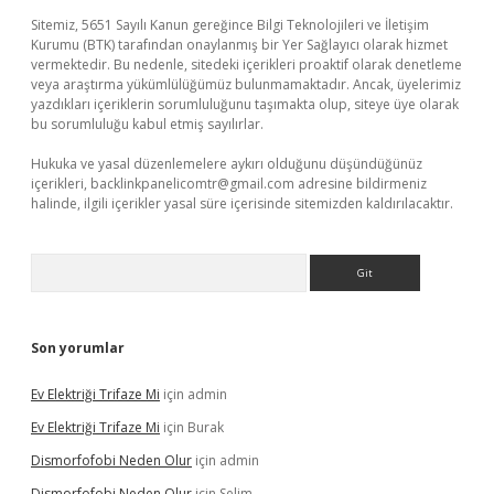
Sitemiz, 5651 Sayılı Kanun gereğince Bilgi Teknolojileri ve İletişim
Kurumu (BTK) tarafından onaylanmış bir Yer Sağlayıcı olarak hizmet
vermektedir. Bu nedenle, sitedeki içerikleri proaktif olarak denetleme
veya araştırma yükümlülüğümüz bulunmamaktadır. Ancak, üyelerimiz
yazdıkları içeriklerin sorumluluğunu taşımakta olup, siteye üye olarak
bu sorumluluğu kabul etmiş sayılırlar.
Hukuka ve yasal düzenlemelere aykırı olduğunu düşündüğünüz
içerikleri,
backlinkpanelicomtr@gmail.com
adresine bildirmeniz
halinde, ilgili içerikler yasal süre içerisinde sitemizden kaldırılacaktır.
Arama
Son yorumlar
Ev Elektriği Trifaze Mi
için
admin
Ev Elektriği Trifaze Mi
için
Burak
Dismorfofobi Neden Olur
için
admin
Dismorfofobi Neden Olur
için
Selim