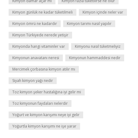
Kimyon damar açar mı
Kimyon fazla tüketilirse ne olur
Kimyon günlük ne kadar tüketilmeli
Kimyon içinde neler var
Kimyon ömrü ne kadardır
Kimyon tarımı nasıl yapılır
Kimyon Türkiyede nerede yetişir
Kimyonda hangi vitaminler var
Kimyonu nasıl tüketmeliyiz
Kimyonun anavatanı neresi
Kimyonun hammaddesi nedir
Mercimek çorbasına kimyon atılır mı
Siyah kimyon yağı nedir
Toz kimyon şeker hastalığına iyi gelir mi
Toz kimyonun faydaları nelerdir
Yoğurt ve kimyon karışımı neye iyi gelir
Yoğurtla kimyon karışımı ne işe yarar