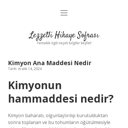
menüyü
Anasayfa
aç
Gizlilik Politikası
Lezzetli Hikaye Sofrası
Yasal Uyarı
Yemekle ilgili neşeli bilgiler keşfet!
Hakkımızda
Kimyon Ana Maddesi Nedir
Tarih: Aralık 14, 2024
Kimyonun
hammaddesi nedir?
Kimyon baharatı, olgunlaştırılıp kurutulduktan
sonra toplanan ve bu tohumların öğütülmesiyle