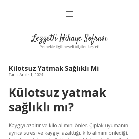
menüyü
Anasayfa
aç
Gizlilik Politikası
Lezzetli Hikaye Sofrası
Yasal Uyarı
Yemekle ilgili neşeli bilgiler keşfet!
Hakkımızda
Kilotsuz Yatmak Sağlıklı Mi
Tarih: Aralık 1, 2024
Külotsuz yatmak
sağlıklı mı?
Kaygıyı azaltır ve kilo alımını önler. Çıplak uyumanın
ayrıca stresi ve kaygıyı azalttığı, kilo alımını önlediği,