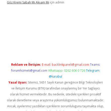
Göz Kremi Sabah Mı Akşam Mı
için
admin
esi
tulipbett.net
Reklam ve İletişim:
E-mail:
backlinkpaneli@gmail.com
Teams:
forumhizmeti@gmail.com
Whatsapp: 0262 606 0 726
Telegram:
@karabul
Yasal Uyarı:
Sitemiz, 5651 Sayılı Kanun gereğince Bilgi Teknolojileri
ve İletişim Kurumu (BTK) tarafından onaylanmış bir Yer Sağlayıcı
olarak hizmet vermektedir. Bu nedenle, sitedeki içerikleri proaktif
olarak denetleme veya araştırma yükümlülüğümüz bulunmamaktadır.
Ancak, üyelerimiz yazdıkları içeriklerin sorumluluğunu taşımakta olup,