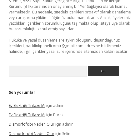
Sitemiz, 5651 Sayılı Kanun gereğince Bilgi Teknolojileri ve İletişim
Kurumu (BTK) tarafından onaylanmış bir Yer Sağlayıcı olarak hizmet
vermektedir. Bu nedenle, sitedeki içerikleri proaktif olarak denetleme
veya araştırma yükümlülüğümüz bulunmamaktadır. Ancak, üyelerimiz
yazdıkları içeriklerin sorumluluğunu taşımakta olup, siteye üye olarak
bu sorumluluğu kabul etmiş sayılırlar.
Hukuka ve yasal düzenlemelere aykırı olduğunu düşündüğünüz
içerikleri,
backlinkpanelicomtr@gmail.com
adresine bildirmeniz
halinde, ilgili içerikler yasal süre içerisinde sitemizden kaldırılacaktır.
Arama
Son yorumlar
Ev Elektriği Trifaze Mi
için
admin
Ev Elektriği Trifaze Mi
için
Burak
Dismorfofobi Neden Olur
için
admin
Dismorfofobi Neden Olur
için
Selim