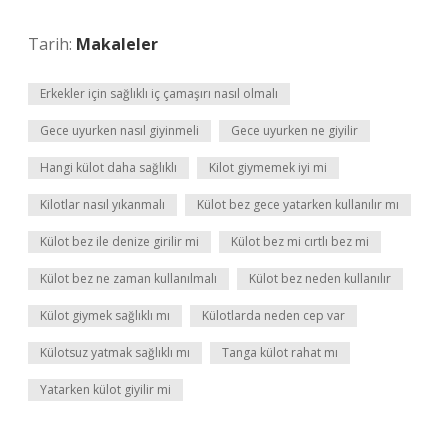
Tarih:
Makaleler
Erkekler için sağlıklı iç çamaşırı nasıl olmalı
Gece uyurken nasıl giyinmeli
Gece uyurken ne giyilir
Hangi külot daha sağlıklı
Kilot giymemek iyi mi
Kilotlar nasıl yıkanmalı
Külot bez gece yatarken kullanılır mı
Külot bez ile denize girilir mi
Külot bez mi cırtlı bez mi
Külot bez ne zaman kullanılmalı
Külot bez neden kullanılır
Külot giymek sağlıklı mı
Külotlarda neden cep var
Külotsuz yatmak sağlıklı mı
Tanga külot rahat mı
Yatarken külot giyilir mi