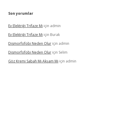
Son yorumlar
Ev Elektriği Trifaze Mi
için
admin
Ev Elektriği Trifaze Mi
için
Burak
Dismorfofobi Neden Olur
için
admin
Dismorfofobi Neden Olur
için
Selim
Göz Kremi Sabah Mı Akşam Mı
için
admin
ulipbett.net