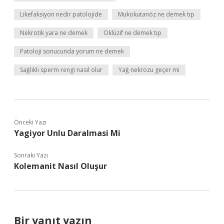
Likefaksiyon nedir patolojide
Mukokutanöz ne demek tıp
Nekrotik yara ne demek
Oklüzif ne demek tıp
Patoloji sonucunda yorum ne demek
Sağlıklı sperm rengi nasıl olur
Yağ nekrozu geçer mi
Önceki Yazı
Yagiyor Unlu Daralmasi Mi
Sonraki Yazı
Kolemanit Nasıl Oluşur
Bir yanıt yazın