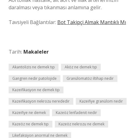
Aortoiliak hastalık, alt aort ve iliak arterlerinizin
daralması veya tıkanması anlamına gelir.
Tavsiyeli Bağlantılar:
Bot Takipçi Almak Mantıklı Mı
Tarih:
Makaleler
Akantolizis ne demek tıp
Aköz ne demek tıp
Gangren nedir patolojide
Granülomatöz iltihap nedir
Kazeifikasyon ne demek tip
Kazeifikasyon nekrozu nerededir
Kazeifiye granülom nedir
Kazeifiye ne demek
Kazeöz lenfadenit nedir
Kazeöz ne demek tıp
Kazeöz nekrozu ne demek
Likefaksiyon anormal ne demek