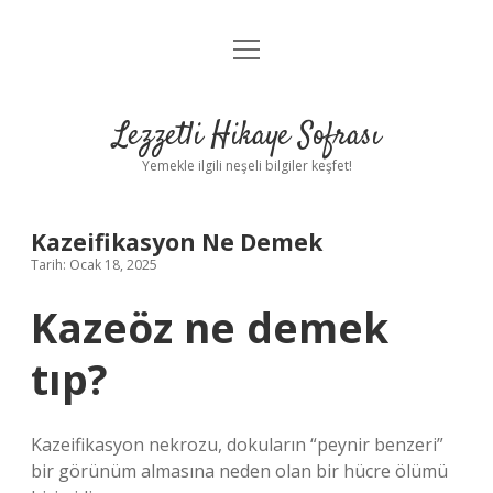
menüyü
Anasayfa
aç
Gizlilik Politikası
Lezzetli Hikaye Sofrası
Yasal Uyarı
Yemekle ilgili neşeli bilgiler keşfet!
Hakkımızda
Kazeifikasyon Ne Demek
Tarih: Ocak 18, 2025
Kazeöz ne demek
tıp?
Kazeifikasyon nekrozu, dokuların “peynir benzeri”
bir görünüm almasına neden olan bir hücre ölümü