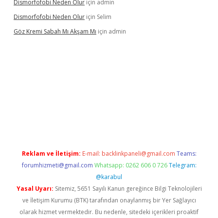
Dismorfofobi Neden Olur
için
admin
Dismorfofobi Neden Olur
için
Selim
Göz Kremi Sabah Mı Akşam Mı
için
admin
riş adresi
tulipbett.net
Reklam ve İletişim:
E-mail:
backlinkpaneli@gmail.com
Teams:
forumhizmeti@gmail.com
Whatsapp: 0262 606 0 726
Telegram:
@karabul
Yasal Uyarı:
Sitemiz, 5651 Sayılı Kanun gereğince Bilgi Teknolojileri
ve İletişim Kurumu (BTK) tarafından onaylanmış bir Yer Sağlayıcı
olarak hizmet vermektedir. Bu nedenle, sitedeki içerikleri proaktif