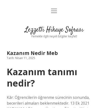
menüyü
Anasayfa
aç
Gizlilik Politikası
Lezzetli Hikaye Sofrası
Yasal Uyarı
Yemekle ilgili neşeli bilgiler keşfet!
Hakkımızda
Kazanım Nedir Meb
Tarih: Nisan 11, 2025
Kazanım tanımı
nedir?
Kâr: Öğrencilerin öğrenme sürecinin sonunda,
becerileri almaları beklenmektedir. 13 Ek 2021