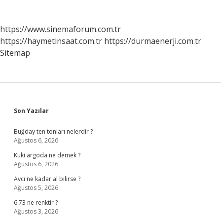
https://www.sinemaforum.com.tr
https://haymetinsaat.com.tr
https://durmaenerji.com.tr
Sitemap
Sidebar
Son Yazılar
Buğday ten tonları nelerdir ?
Ağustos 6, 2026
Kuki argoda ne demek ?
Ağustos 6, 2026
Avcı ne kadar al bilirse ?
Ağustos 5, 2026
6.73 ne renktir ?
Ağustos 3, 2026