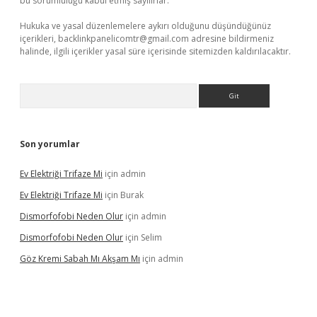
bu sorumluluğu kabul etmiş sayılırlar.
Hukuka ve yasal düzenlemelere aykırı olduğunu düşündüğünüz
içerikleri,
backlinkpanelicomtr@gmail.com
adresine bildirmeniz
halinde, ilgili içerikler yasal süre içerisinde sitemizden kaldırılacaktır.
Arama
Son yorumlar
Ev Elektriği Trifaze Mi
için
admin
Ev Elektriği Trifaze Mi
için
Burak
Dismorfofobi Neden Olur
için
admin
Dismorfofobi Neden Olur
için
Selim
Göz Kremi Sabah Mı Akşam Mı
için
admin