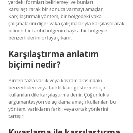
yerdeki formları belirlemeyi ve bunları
karşılaştırarak bir sonuca varmayı amaçlar.
Karşılaştırmalı yöntem, bir bölgedeki vaka
çalışmalarını diğer vaka çalışmalarıyla karşılaştırarak
bilinen bir tarihi bölgenin başka bir bölgeyle
benzerliklerini ortaya çıkarır.
Karşılaştırma anlatım
biçimi nedir?
Birden fazla varlık veya kavram arasındaki
benzerlikleri veya farklılıkları göstermek için
kullanılan dile karşılaştırma denir. Çoğunlukla
argümantasyon ve açıklama amaçlı kullanılan bu
yöntem, varlıkların farklı veya ortak yönlerini
tartışır.
Kıyaslama ile karşılaştırma