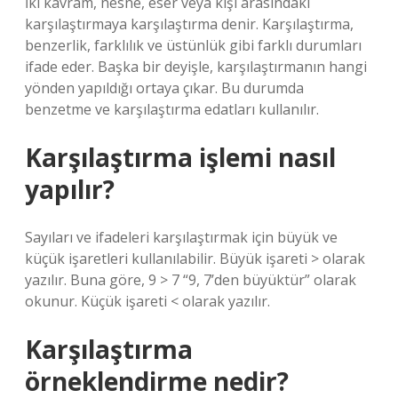
İki kavram, nesne, eser veya kişi arasındaki
karşılaştırmaya karşılaştırma denir. Karşılaştırma,
benzerlik, farklılık ve üstünlük gibi farklı durumları
ifade eder. Başka bir deyişle, karşılaştırmanın hangi
yönden yapıldığı ortaya çıkar. Bu durumda
benzetme ve karşılaştırma edatları kullanılır.
Karşılaştırma işlemi nasıl
yapılır?
Sayıları ve ifadeleri karşılaştırmak için büyük ve
küçük işaretleri kullanılabilir. Büyük işareti > olarak
yazılır. Buna göre, 9 > 7 “9, 7’den büyüktür” olarak
okunur. Küçük işareti < olarak yazılır.
Karşılaştırma
örneklendirme nedir?