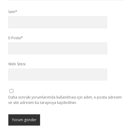
İsim*
E-Posta*
Web Sitesi
Daha sonraki yorumlarımda kullanılması için adım, e-posta adresim
ve site adresim bu tarayıcıya kaydedilsin.