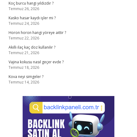
Koç burcu hangi yıldızdır ?
Temmuz 26, 2026
Kasko hasar kaydı işler mi ?
Temmuz 24, 2026
Horon horon hangi yöreye aittir ?
Temmuz 22, 2026
Akıllı ilaç kaç doz kullanılır ?
Temmuz 21, 2026
Vajina kokusu nasıl geçer evde ?
Temmuz 18, 2026
Kova neyi simgeler ?
Temmuz 14, 2026