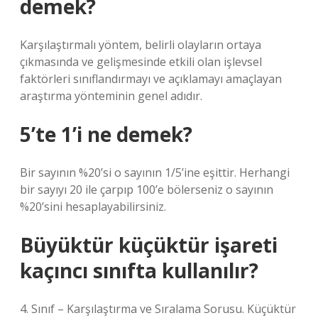
demek?
Karşılaştırmalı yöntem, belirli olayların ortaya
çıkmasında ve gelişmesinde etkili olan işlevsel
faktörleri sınıflandırmayı ve açıklamayı amaçlayan
araştırma yönteminin genel adıdır.
5’te 1’i ne demek?
Bir sayının %20’si o sayının 1/5’ine eşittir. Herhangi
bir sayıyı 20 ile çarpıp 100’e bölerseniz o sayının
%20’sini hesaplayabilirsiniz.
Büyüktür küçüktür işareti
kaçıncı sınıfta kullanılır?
4. Sınıf – Karşılaştırma ve Sıralama Sorusu. Küçüktür