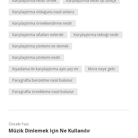
Karşılaştırma nedir örnek
Karşılaştırma nedir tyt türkçe
Karşılaştırma olduğunu nasıl anlarız
Karşılaştırma örneklendirme nedir
Karşılaştırma sıfatları nelerdir
Karşılaştırma tekniği nedir
Karşılaştırma yöntemi ne demek
Karşılaştırma yöntemi nedir
Kıyaslama ile karşılaştırma aynı şey mi
More neye gelir
Paragrafta benzetme nasıl bulunur
Paragrafta örnekleme nasıl bulunur
Önceki Yazı
Müzik Dinlemek Için Ne Kullanılır