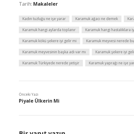
Tarih:
Makaleler
Kadın tuzluğu ne işe yarar
Karamuk ağacı ne demek
Kara
Karamuk hangi aylarda toplanır
Karamuk hangi hastalıklara iyi
Karamuk kökü şekere iyi gelir mi
Karamuk meyvesi nerede bu
Karamuk meyvesinin başka adı var mı
Karamuk şekere iyi geli
Karamuk Türkiyede nerede yetişir
Karamuk yaprağı ne işe ya
Önceki Yazı
Piyale Ülkerin Mi
Bir yanıt yazın