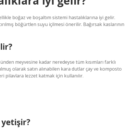
ıklara iyi gelir?
likle boğaz ve boşaltım sistemi hastalıklarına iyi gelir.
rılmış böğürtlen suyu içilmesi önerilir. Bağırsak kaslarının
lir?
ökünden meyvesine kadar neredeyse tüm kısımları farklı
tulmuş olarak satın alınabilen kara dutlar çay ve komposto
i pilavlara lezzet katmak için kullanılır.
yetişir?