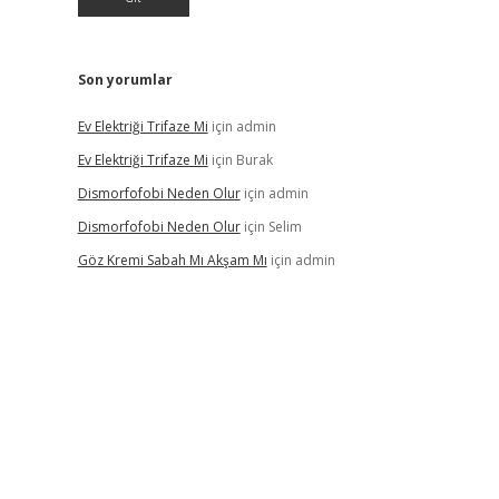
Son yorumlar
Ev Elektriği Trifaze Mi
için
admin
Ev Elektriği Trifaze Mi
için
Burak
Dismorfofobi Neden Olur
için
admin
Dismorfofobi Neden Olur
için
Selim
Göz Kremi Sabah Mı Akşam Mı
için
admin