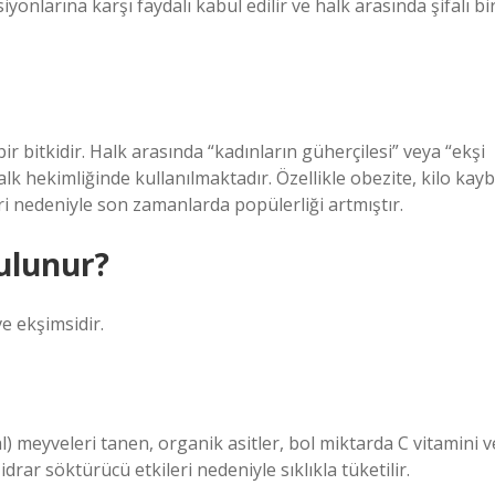
iyonlarına karşı faydalı kabul edilir ve halk arasında şifalı bi
ir bitkidir. Halk arasında “kadınların güherçilesi” veya “ekşi
alk hekimliğinde kullanılmaktadır. Özellikle obezite, kilo kayb
ri nedeniyle son zamanlarda popülerliği artmıştır.
ulunur?
ve ekşimsidir.
) meyveleri tanen, organik asitler, bol miktarda C vitamini v
idrar söktürücü etkileri nedeniyle sıklıkla tüketilir.