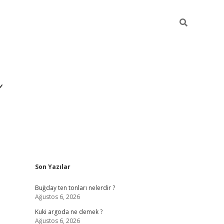
ı
Sidebar
Son Yazılar
hiltonbet giriş adresi
tul
Buğday ten tonları nelerdir ?
Ağustos 6, 2026
Kuki argoda ne demek ?
Ağustos 6, 2026