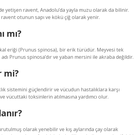
inde yetişen ravent, Anadolu’da yayla muzu olarak da bilinir.
n ravent otunun sapı ve kökü çiğ olarak yenir.
ı mı?
al eriği (Prunus spinosa), bir erik türüdür. Meyvesi tek
e adı Prunus spinosa’dır ve yaban mersini ile akraba değildir.
r mi?
ıklık sistemini güçlendirir ve vücudun hastalıklara karşı
 ve vücuttaki toksinlerin atılmasına yardımcı olur.
anır?
utulmuş olarak yenebilir ve kış aylarında çay olarak