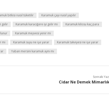
muk bitkisi nasıl tüketilir
Karamuk çayı nasıl yapılır
 gelir
Karamuk karaciğere iyi gelir mi
Karamuk kilosu kaç para
lunur
Karamuk meyvesi yenir mi
r mi
Karamuk suyu ne işe yarar
Karamuk takviyesi ne işe yarar
rar
Yaban mersini karamuk aynı mı
Sonraki Yaz
Cidar Ne Demek Mimarlı