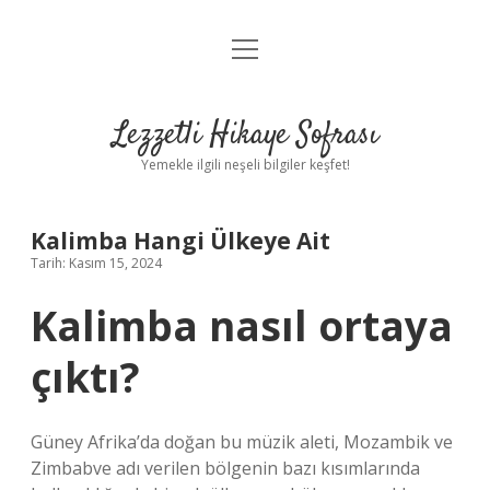
menüyü
Anasayfa
aç
Gizlilik Politikası
Lezzetli Hikaye Sofrası
Yasal Uyarı
Yemekle ilgili neşeli bilgiler keşfet!
Hakkımızda
Kalimba Hangi Ülkeye Ait
Tarih: Kasım 15, 2024
Kalimba nasıl ortaya
çıktı?
Güney Afrika’da doğan bu müzik aleti, Mozambik ve
Zimbabve adı verilen bölgenin bazı kısımlarında