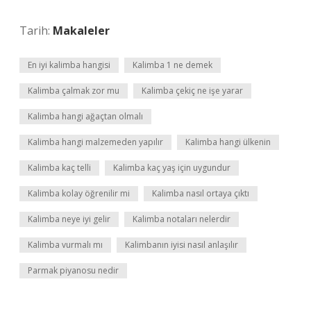
Tarih:
Makaleler
En iyi kalimba hangisi
Kalimba 1 ne demek
Kalimba çalmak zor mu
Kalimba çekiç ne işe yarar
Kalimba hangi ağaçtan olmalı
Kalimba hangi malzemeden yapılır
Kalimba hangi ülkenin
Kalimba kaç telli
Kalimba kaç yaş için uygundur
Kalimba kolay öğrenilir mi
Kalimba nasıl ortaya çıktı
Kalimba neye iyi gelir
Kalimba notaları nelerdir
Kalimba vurmalı mı
Kalimbanın iyisi nasıl anlaşılır
Parmak piyanosu nedir