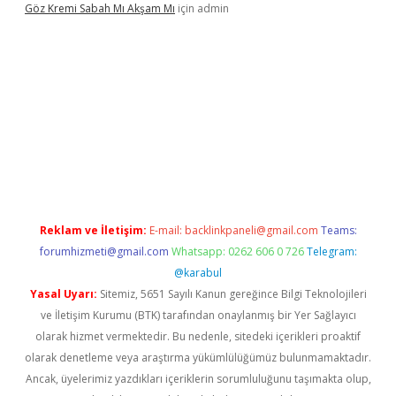
Göz Kremi Sabah Mı Akşam Mı
için
admin
esi
tulipbett.net
Reklam ve İletişim:
E-mail:
backlinkpaneli@gmail.com
Teams:
forumhizmeti@gmail.com
Whatsapp: 0262 606 0 726
Telegram:
@karabul
Yasal Uyarı:
Sitemiz, 5651 Sayılı Kanun gereğince Bilgi Teknolojileri
ve İletişim Kurumu (BTK) tarafından onaylanmış bir Yer Sağlayıcı
olarak hizmet vermektedir. Bu nedenle, sitedeki içerikleri proaktif
olarak denetleme veya araştırma yükümlülüğümüz bulunmamaktadır.
Ancak, üyelerimiz yazdıkları içeriklerin sorumluluğunu taşımakta olup,