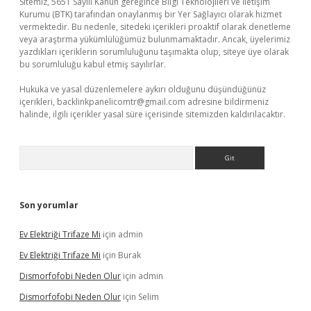
Sitemiz, 5651 Sayılı Kanun gereğince Bilgi Teknolojileri ve İletişim
Kurumu (BTK) tarafından onaylanmış bir Yer Sağlayıcı olarak hizmet
vermektedir. Bu nedenle, sitedeki içerikleri proaktif olarak denetleme
veya araştırma yükümlülüğümüz bulunmamaktadır. Ancak, üyelerimiz
yazdıkları içeriklerin sorumluluğunu taşımakta olup, siteye üye olarak
bu sorumluluğu kabul etmiş sayılırlar.
Hukuka ve yasal düzenlemelere aykırı olduğunu düşündüğünüz
içerikleri,
backlinkpanelicomtr@gmail.com
adresine bildirmeniz
halinde, ilgili içerikler yasal süre içerisinde sitemizden kaldırılacaktır.
Arama
Son yorumlar
Ev Elektriği Trifaze Mi
için
admin
Ev Elektriği Trifaze Mi
için
Burak
Dismorfofobi Neden Olur
için
admin
Dismorfofobi Neden Olur
için
Selim