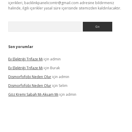
içerikleri,
backlinkpanelicomtr@gmail.com
adresine bildirmeniz
halinde, ilgili içerikler yasal süre içerisinde sitemizden kaldırılacaktır.
Arama
Son yorumlar
Ev Elektriği Trifaze Mi
için
admin
Ev Elektriği Trifaze Mi
için
Burak
Dismorfofobi Neden Olur
için
admin
Dismorfofobi Neden Olur
için
Selim
Göz Kremi Sabah Mı Akşam Mı
için
admin