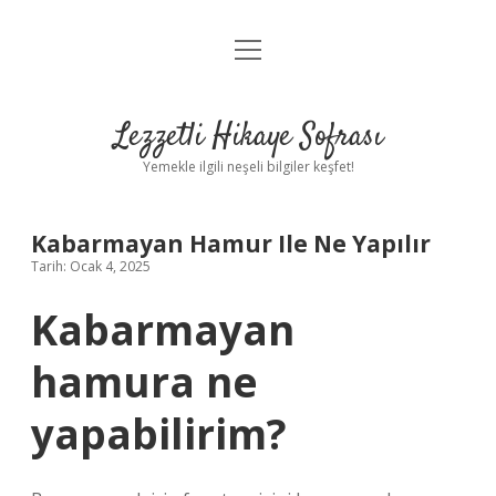
menüyü
Anasayfa
aç
Gizlilik Politikası
Lezzetli Hikaye Sofrası
Yasal Uyarı
Yemekle ilgili neşeli bilgiler keşfet!
Hakkımızda
Kabarmayan Hamur Ile Ne Yapılır
Tarih: Ocak 4, 2025
Kabarmayan
hamura ne
yapabilirim?