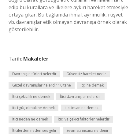
doğru olarak gördüğü etik kuralları ve ilkeleri terk
edip bu kurallara ve ilkelere aykırı hareket etmesiyle
ortaya çıkar. Bu bağlamda ihmal, ayrımcılık, rüşvet
vb. davranışlar etik olmayan davranışa örnek olarak
gösterilebilir.
Tarih:
Makaleler
Davranışın türleri nelerdir
Güvensiz hareket nedir
Güzel davranışlar nelerdir 10 tane
Itçi ne demek
İtici çekicilik ne demek
İtici davranışlar nelerdir
İtici güç olmak ne demek
İtici insan ne demek
İtici neden ne demek
İtici ve çekici faktörler nelerdir
İticilerden neden ses gelir
Sevimsiz insana ne denir