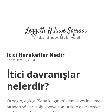
menüyü
Anasayfa
aç
Gizlilik Politikası
Lezzetli Hikaye Sofrası
Yasal Uyarı
Yemekle ilgili neşeli bilgiler keşfet!
Hakkımızda
Itici Hareketler Nedir
Tarih: Ekim 16, 2024
İtici davranışlar
nelerdir?
Örneğin, açıkça “Sana kızgınım” demek yerine, ima,
sıradan sözler, soğuk veya somurtkan davranışlar