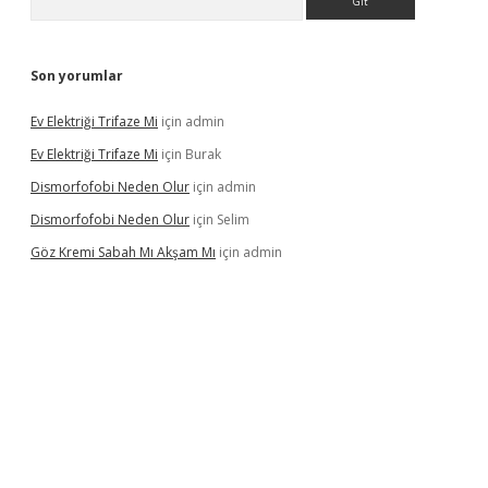
Son yorumlar
Ev Elektriği Trifaze Mi
için
admin
Ev Elektriği Trifaze Mi
için
Burak
Dismorfofobi Neden Olur
için
admin
Dismorfofobi Neden Olur
için
Selim
Göz Kremi Sabah Mı Akşam Mı
için
admin
resi
tulipbett.net