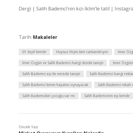
Dergi | Salih Bademci’nin kızı İklim’le tatil | Instagr
Tarih:
Makaleler
01 Seyfi kimdir
Huysuz Virjini kim canlandırıyor
İmer Özg
İmer Özgün ve Salih Bademci hangi dizide tanıştı
İmer Özgünü
Salih Bademci eşi ile nerede tanıştı
Salih Bademci hangi rekl
Salih Bademci kimin hayatını oynayacak
Salih Bademci nika
Salih Bademcikin çocuğu var mı
Salih Bademcinin eşi kimdir
Önceki Yazı