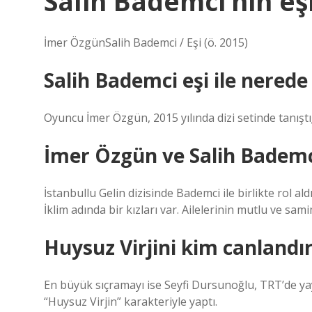
Salih Bademci’nin eş
İmer ÖzgünSalih Bademci / Eşi (ö. 2015)
Salih Bademci eşi ile nerede 
Oyuncu İmer Özgün, 2015 yılında dizi setinde tanıştığ
İmer Özgün ve Salih Bademci
İstanbullu Gelin dizisinde Bademci ile birlikte rol al
İklim adında bir kızları var. Ailelerinin mutlu ve sa
Huysuz Virjini kim canlandı
En büyük sıçramayı ise Seyfi Dursunoğlu, TRT’de ya
“Huysuz Virjin” karakteriyle yaptı.