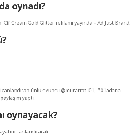
da oynadı?
 Cif Cream Gold Glitter reklamı yayında – Ad Just Brand.
ü?
ini canlandıran ünlü oyuncu @murattatli01, #01adana
 paylaşım yaptı.
nı oynayacak?
ayatını canlandıracak.