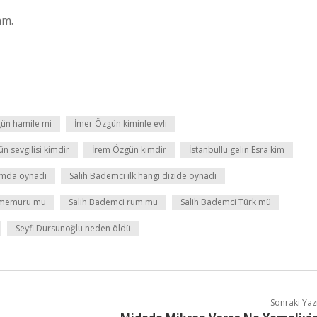
am.
ün hamile mi
İmer Özgün kiminle evli
n sevgilisi kimdir
İrem Özgün kimdir
İstanbullu gelin Esra kim
amda oynadı
Salih Bademci ilk hangi dizide oynadı
h memuru mu
Salih Bademci rum mu
Salih Bademci Türk mü
Seyfi Dursunoğlu neden öldü
Sonraki Yaz