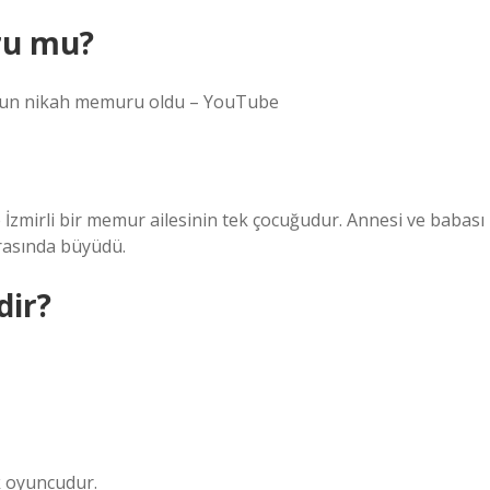
ru mu?
un’un nikah memuru oldu – YouTube
 İzmirli bir memur ailesinin tek çocuğudur. Annesi ve babası
rasında büyüdü.
dir?
k oyuncudur.