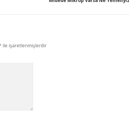
Midede Mikrop Varsa Ne Yemeliyi
*
ile işaretlenmişlerdir