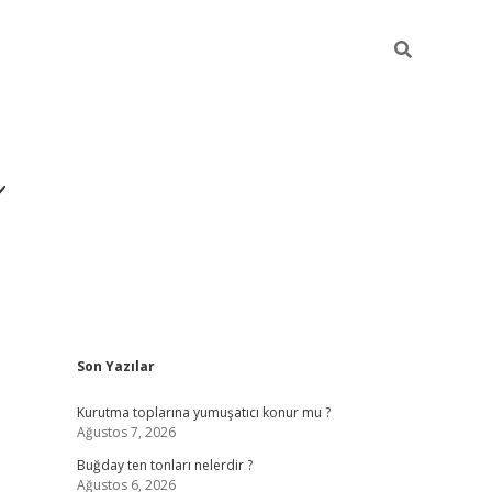
ı
Sidebar
Son Yazılar
hiltonbet giriş adresi
tul
Kurutma toplarına yumuşatıcı konur mu ?
Ağustos 7, 2026
Buğday ten tonları nelerdir ?
Ağustos 6, 2026