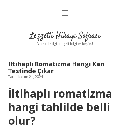
menüyü
Anasayfa
aç
Gizlilik Politikası
Lezzetli Hikaye Sofrası
Yasal Uyarı
Yemekle ilgili neşeli bilgiler keşfet!
Hakkımızda
Iltihaplı Romatizma Hangi Kan
Testinde Çıkar
Tarih: Kasım 21, 2024
İltihaplı romatizma
hangi tahlilde belli
olur?