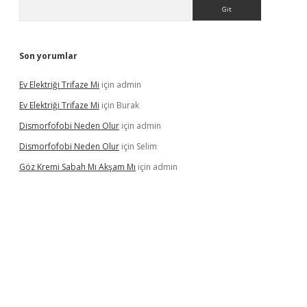
Arama
Son yorumlar
Ev Elektriği Trifaze Mi
için
admin
Ev Elektriği Trifaze Mi
için
Burak
Dismorfofobi Neden Olur
için
admin
Dismorfofobi Neden Olur
için
Selim
Göz Kremi Sabah Mı Akşam Mı
için
admin
lipbett.net