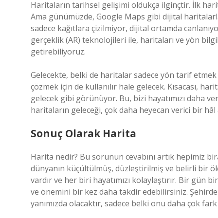
Haritaların tarihsel gelişimi oldukça ilginçtir. İlk har
Ama günümüzde, Google Maps gibi dijital haritalarla 
sadece kağıtlara çizilmiyor, dijital ortamda canlanıyo
gerçeklik (AR) teknolojileri ile, haritaları ve yön bi
getirebiliyoruz.
Gelecekte, belki de haritalar sadece yön tarif etmek 
çözmek için de kullanılır hale gelecek. Kısacası, hari
gelecek gibi görünüyor. Bu, bizi hayatımızı daha veri
haritaların geleceği, çok daha heyecan verici bir hâl 
Sonuç Olarak Harita
Harita nedir? Bu sorunun cevabını artık hepimiz bira
dünyanın küçültülmüş, düzleştirilmiş ve belirli bir ölçe
vardır ve her biri hayatımızı kolaylaştırır. Bir gün bi
ve önemini bir kez daha takdir edebilirsiniz. Şehird
yanımızda olacaktır, sadece belki onu daha çok fark