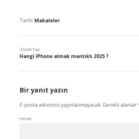
Tarih:
Makaleler
Önceki Yazı
Hangi iPhone almak mantıklı 2025 ?
Bir yanıt yazın
E-posta adresiniz yayınlanmayacak.
Gerekli alanlar
Yorum