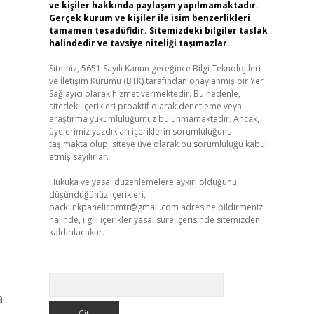
ve kişiler hakkında paylaşım yapılmamaktadır.
Gerçek kurum ve kişiler ile isim benzerlikleri
tamamen tesadüfidir. Sitemizdeki bilgiler taslak
halindedir ve tavsiye niteliği taşımazlar.
Sitemiz, 5651 Sayılı Kanun gereğince Bilgi Teknolojileri
ve İletişim Kurumu (BTK) tarafından onaylanmış bir Yer
Sağlayıcı olarak hizmet vermektedir. Bu nedenle,
sitedeki içerikleri proaktif olarak denetleme veya
araştırma yükümlülüğümüz bulunmamaktadır. Ancak,
üyelerimiz yazdıkları içeriklerin sorumluluğunu
taşımakta olup, siteye üye olarak bu sorumluluğu kabul
etmiş sayılırlar.
Hukuka ve yasal düzenlemelere aykırı olduğunu
düşündüğünüz içerikleri,
backlinkpanelicomtr@gmail.com
adresine bildirmeniz
halinde, ilgili içerikler yasal süre içerisinde sitemizden
kaldırılacaktır.
Arama
a