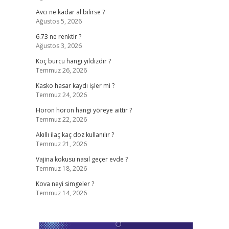
Avcı ne kadar al bilirse ?
Ağustos 5, 2026
6.73 ne renktir ?
Ağustos 3, 2026
Koç burcu hangi yıldızdır ?
Temmuz 26, 2026
Kasko hasar kaydı işler mi ?
Temmuz 24, 2026
Horon horon hangi yöreye aittir ?
Temmuz 22, 2026
Akıllı ilaç kaç doz kullanılır ?
Temmuz 21, 2026
Vajina kokusu nasıl geçer evde ?
Temmuz 18, 2026
Kova neyi simgeler ?
Temmuz 14, 2026