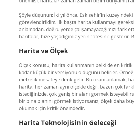
önemlisi, haritalar zaman zaman bizim dünyamızı a
Şöyle düşünün: İki yıl önce, Eskişehir’in kuzeyinde
görevlendirildim. İlk başta harita kullanmayı gerek
anlamadan, doğru yerde çalışamayacağımızı fark etti
haritalar, bize yaşadığımız yerin “ötesini” gösterir. Bir
Harita ve Ölçek
Ölçek konusu, harita kullanmanın belki de en kritik 
kadar küçük bir versiyonu olduğunu belirler. Örneği
metrelik mesafeye denk gelir. Bu oranı anlamak, hari
harita, her zaman aynı ölçekle değil, bazen çok farkl
istediğinizde, çok geniş bir alanı görmek isteyebili
bir bina planını görmek istiyorsanız, ölçek daha büyü
okumak için kritik önemdedir.
Harita Teknolojisinin Geleceği