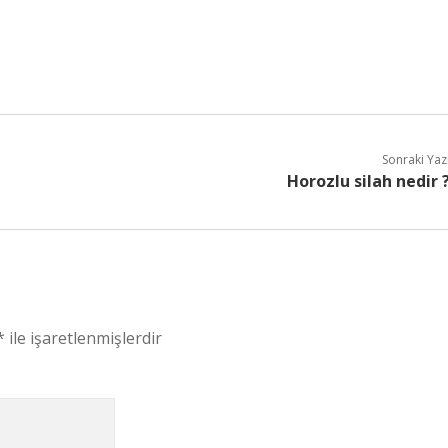
Sonraki Yaz
Horozlu silah nedir 
*
ile işaretlenmişlerdir