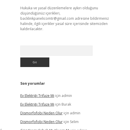
Hukuka ve yasal düzenlemelere aykırı olduğunu
düşündüğünüz içerikleri,
backlinkpanelicomtr@gmail.com
adresine bildirmeniz
halinde, ilgili içerikler yasal süre içerisinde sitemizden
kaldırılacaktır.
Arama
Son yorumlar
Ev Elektriği Trifaze Mi
için
admin
Ev Elektriği Trifaze Mi
için
Burak
Dismorfofobi Neden Olur
için
admin
Dismorfofobi Neden Olur
için
Selim
v