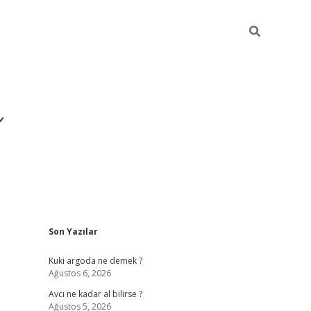
ı
Sidebar
a
Son Yazılar
hiltonbet giriş adresi
tuli
Kuki argoda ne demek ?
Ağustos 6, 2026
Avcı ne kadar al bilirse ?
Ağustos 5, 2026