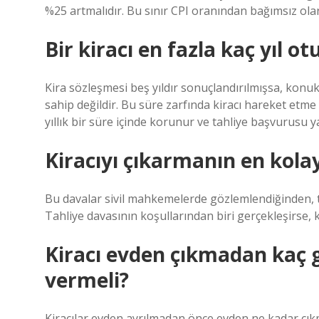
%25 artmalıdır. Bu sınır CPI oranından bağımsız ola
Bir kiracı en fazla kaç yıl ot
Kira sözleşmesi beş yıldır sonuçlandırılmışsa, konu
sahip değildir. Bu süre zarfında kiracı hareket etme 
yıllık bir süre içinde korunur ve tahliye başvurusu yas
Kiracıyı çıkarmanın en kolay
Bu davalar sivil mahkemelerde gözlemlendiğinden, ta
Tahliye davasının koşullarından biri gerçekleşirse, k
Kiracı evden çıkmadan kaç 
vermeli?
Kiracılar evden ayrılmadan önce evden ne kadar çık