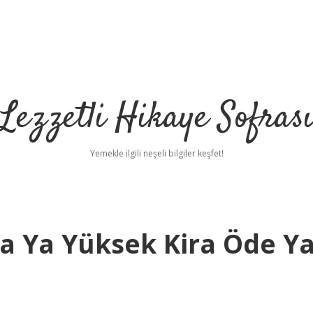
Lezzetli Hikaye Sofras
Yemekle ilgili neşeli bilgiler keşfet!
ıya Ya Yüksek Kira Öde Y