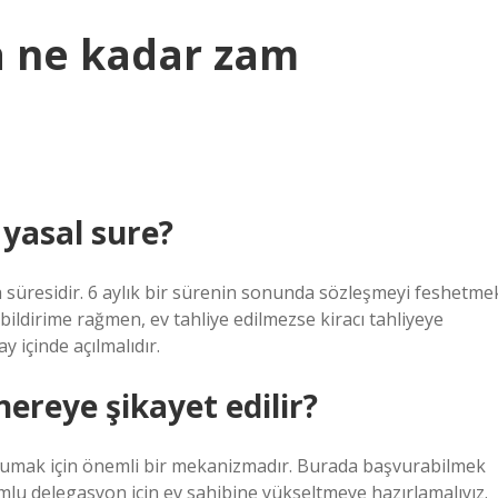
la ne kadar zam
 yasal sure?
h süresidir. 6 aylık bir sürenin sonunda sözleşmeyi feshetme
u bildirime rağmen, ev tahliye edilmezse kiracı tahliyeye
y içinde açılmalıdır.
nereye şikayet edilir?
korumak için önemli bir mekanizmadır. Burada başvurabilmek
umlu delegasyon için ev sahibine yükseltmeye hazırlamalıyız.