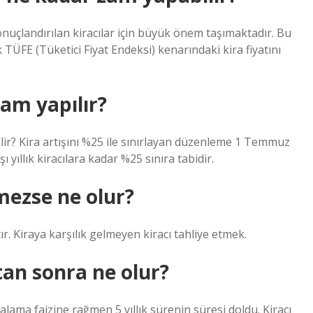
nuçlandırılan kiracılar için büyük önem taşımaktadır. Bu
 TÜFE (Tüketici Fiyat Endeksi) kenarındaki kira fiyatını
zam yapılır?
bilir? Kira artışını %25 ile sınırlayan düzenleme 1 Temmuz
ı yıllık kiracılara kadar %25 sınıra tabidir.
mezse ne olur?
r. Kiraya karşılık gelmeyen kiracı tahliye etmek.
tan sonra ne olur?
lama faizine rağmen 5 yıllık sürenin süresi doldu. Kiracı