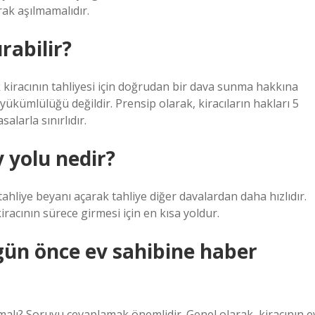
rak aşılmamalıdır.
urabilir?
k kiracının tahliyesi için doğrudan bir dava sunma hakkına
yükümlülüğü değildir. Prensip olarak, kiracıların hakları 5
alarla sınırlıdır.
 yolu nedir?
hliye beyanı açarak tahliye diğer davalardan daha hızlıdır.
iracının sürece girmesi için en kısa yoldur.
gün önce ev sahibine haber
malı? Soruyu cevaplamak önemlidir. Genel olarak, kiracının e