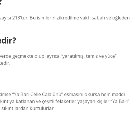
?
sayısı 213’tür. Bu isimlerin zikredilme vakti sabah ve öğleden
dir?
 yerde geçmekte olup, ayrıca “yaratılmış, temiz ve yüce”
tedir.
 kimse “Ya Bari Celle Calalühü” esmasını okursa hem maddi
ıntıya katlanan ve çeşitli felaketler yaşayan kişiler “Ya Bari”
 sıkıntılardan kurtulurlar.