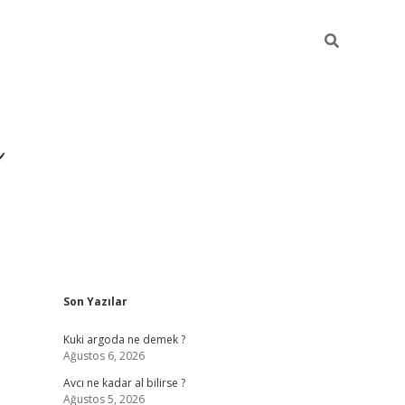
ı
Sidebar
Son Yazılar
hiltonbet giriş adresi
tu
Kuki argoda ne demek ?
Ağustos 6, 2026
Avcı ne kadar al bilirse ?
Ağustos 5, 2026