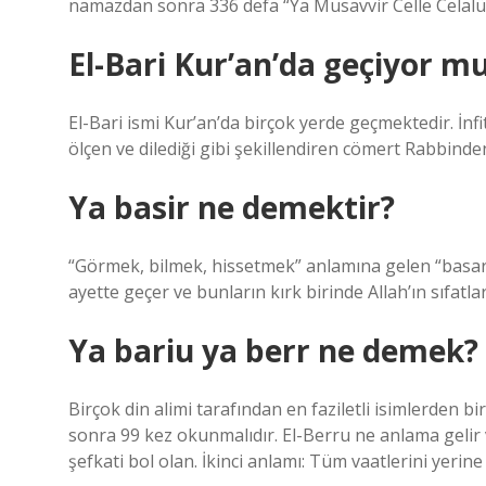
namazdan sonra 336 defa “Ya Musavvir Celle Celalühü
El-Bari Kur’an’da geçiyor m
El-Bari ismi Kur’an’da birçok yerde geçmektedir. İnfi
ölçen ve dilediği gibi şekillendiren cömert Rabbinden
Ya basir ne demektir?
“Görmek, bilmek, hissetmek” anlamına gelen “basar” k
ayette geçer ve bunların kırk birinde Allah’ın sıfatla
Ya bariu ya berr ne demek?
Birçok din alimi tarafından en faziletli isimlerden 
sonra 99 kez okunmalıdır. El-Berru ne anlama gelir v
şefkati bol olan. İkinci anlamı: Tüm vaatlerini yerine