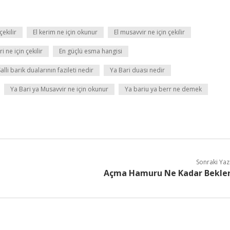
ekilir
El kerim ne için okunur
El musavvir ne için çekilir
ri ne için çekilir
En güçlü esma hangisi
Salli barik dualarının fazileti nedir
Ya Bari duası nedir
Ya Bari ya Musavvir ne için okunur
Ya bariu ya berr ne demek
Sonraki Yaz
Açma Hamuru Ne Kadar Bekle