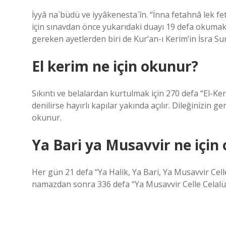
İyyâ na`büdü ve iyyâkenesta`în. “İnna fetahnâ lek f
için sınavdan önce yukarıdaki duayı 19 defa okumak t
gereken ayetlerden biri de Kur’an-ı Kerim’in İsra Sure
El kerim ne için okunur?
Sıkıntı ve belalardan kurtulmak için 270 defa “El-Ke
denilirse hayırlı kapılar yakında açılır. Dileğinizin
okunur.
Ya Bari ya Musavvir ne için
Her gün 21 defa “Ya Halik, Ya Bari, Ya Musavvir Cel
namazdan sonra 336 defa “Ya Musavvir Celle Celalühü