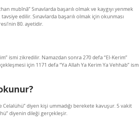
ethan mubînâ” Sınavlarda başarılı olmak ve kaygıyı yenmek
avsiye edilir. Sınavlarda başarılı olmak için okunması
si’nin 80. ayetidir.
rim” ismi zikredilir. Namazdan sonra 270 defa “El-Kerim”
 gerçekleşmesi için 1171 defa “Ya Allah Ya Kerim Ya Vehhab” ism
 okunur?
le Celalühü” diyen kişi ummadığı berekete kavuşur. 5 vakit
” diyenin dileği gerçekleşir.