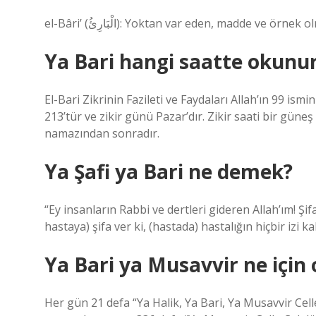
el-Bâri’ (الْبَارِئُ): Yoktan var eden, madde ve ör
Ya Bari hangi saatte okunu
El-Bari Zikrinin Fazileti ve Faydaları Allah’ın 99 ismini
213’tür ve zikir günü Pazar’dır. Zikir saati bir gün
namazından sonradır.
Ya Şafi ya Bari ne demek?
“Ey insanların Rabbi ve dertleri gideren Allah’ım! Şi
hastaya) şifa ver ki, (hastada) hastalığın hiçbir izi k
Ya Bari ya Musavvir ne için
Her gün 21 defa “Ya Halik, Ya Bari, Ya Musavvir Cel