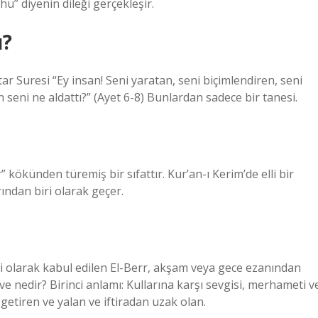
” diyenin dileği gerçekleşir.
u?
tar Suresi “Ey insan! Seni yaratan, seni biçimlendiren, seni
 seni ne aldattı?” (Ayet 6-8) Bunlardan sadece bir tanesi.
ökünden türemiş bir sıfattır. Kur’an-ı Kerim’de elli bir
rından biri olarak geçer.
biri olarak kabul edilen El-Berr, akşam veya gece ezanından
e nedir? Birinci anlamı: Kullarına karşı sevgisi, merhameti v
 getiren ve yalan ve iftiradan uzak olan.