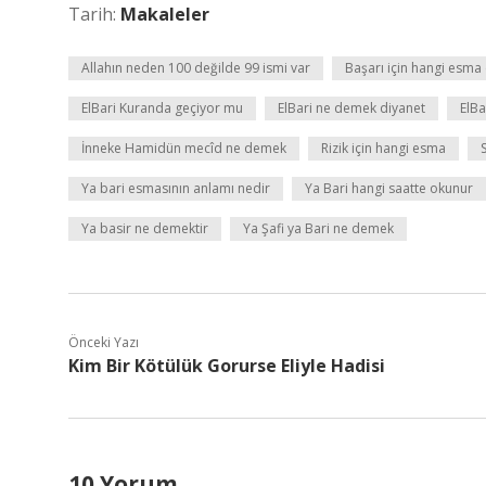
Tarih:
Makaleler
Allahın neden 100 değilde 99 ismi var
Başarı için hangi esma ç
ElBari Kuranda geçiyor mu
ElBari ne demek diyanet
ElBa
İnneke Hamidün mecîd ne demek
Rizik için hangi esma
Ya bari esmasının anlamı nedir
Ya Bari hangi saatte okunur
Ya basir ne demektir
Ya Şafi ya Bari ne demek
Önceki Yazı
Kim Bir Kötülük Gorurse Eliyle Hadisi
10 Yorum