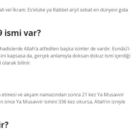
li vel İkram. Es’elüke ya Rabbel arşil sebat en dünyevi gıda
9 ismi var?
 hadislerde Allah’a atfedilen başka isimler de vardır. Esmâü’l-
ini kapsasa da, gerçek anlamıyla doksan dokuz ismi içerdiği
olarak bilinir.
ua etmesi ve akşam namazından sonra 21 kez Ya Musavvir
an önce Ya Musavvir ismini 336 kez okursa, Allah’ın izniyle
ir?