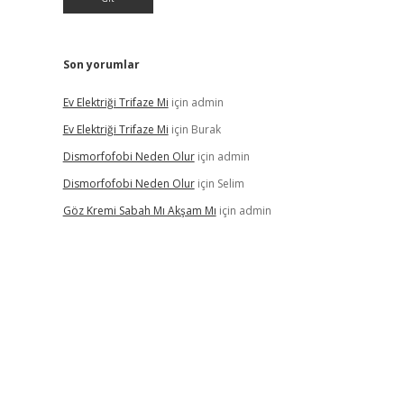
Son yorumlar
Ev Elektriği Trifaze Mi
için
admin
Ev Elektriği Trifaze Mi
için
Burak
Dismorfofobi Neden Olur
için
admin
Dismorfofobi Neden Olur
için
Selim
Göz Kremi Sabah Mı Akşam Mı
için
admin