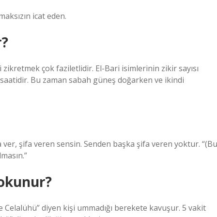
nek olmaksızın icat eden.
r?
 zikretmek çok faziletlidir. El-Bari isimlerinin zikir sayısı
eş saatidir. Bu zaman sabah güneş doğarken ve ikindi
fa ver, şifa veren sensin. Senden başka şifa veren yoktur. “(B
almasın.”
 okunur?
le Celalühü” diyen kişi ummadığı berekete kavuşur. 5 vakit