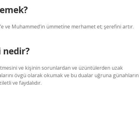
demek?
e ve Muhammed’in ümmetine merhamet et; şerefini artır.
i nedir?
gitmesini ve kişinin sorunlardan ve üzüntülerden uzak
dualarını övgü olarak okumak ve bu dualar uğruna günahların
etli ve faydalıdır.