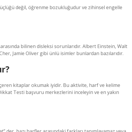
güçlüğü değil, öğrenme bozukluğudur ve zihinsel engelle
arasında bilinen disleksi sorunlarıdır. Albert Einstein, Walt
her, Jamie Oliver gibi ünlü isimler bunlardan bazılarıdır.
ur?
çeren kitaplar okumak iyidir. Bu aktivite, harf ve kelime
 Dikkat Testi başvuru merkezlerini inceleyin ve en yakın
at” der, bazı harfler arasındaki farkları tanımlayamaz veya