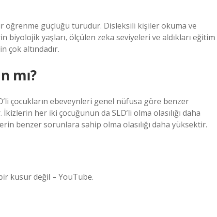
 bir öğrenme güçlüğü türüdür. Disleksili kişiler okuma ve
n biyolojik yaşları, ölçülen zeka seviyeleri ve aldıkları eğitim
n çok altındadır.
an mı?
D’li çocukların ebeveynleri genel nüfusa göre benzer
. İkizlerin her iki çocuğunun da SLD’li olma olasılığı daha
lerin benzer sorunlara sahip olma olasılığı daha yüksektir.
bir kusur değil – YouTube.