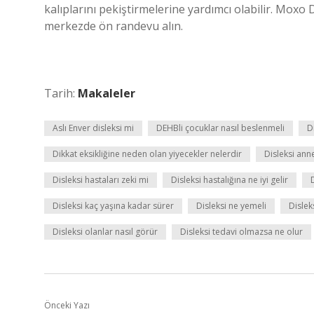
kalıplarını pekiştirmelerine yardımcı olabilir. Moxo
merkezde ön randevu alın.
Tarih:
Makaleler
Aslı Enver disleksi mi
DEHBli çocuklar nasıl beslenmeli
D
Dikkat eksikliğine neden olan yiyecekler nelerdir
Disleksi an
Disleksi hastaları zeki mi
Disleksi hastalığına ne iyi gelir
Disleksi kaç yaşına kadar sürer
Disleksi ne yemeli
Dislek
Disleksi olanlar nasıl görür
Disleksi tedavi olmazsa ne olur
Önceki Yazı