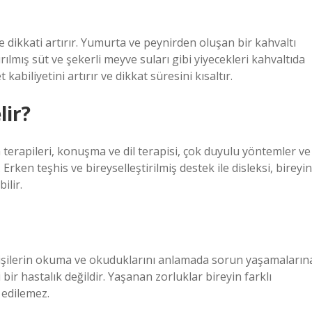
e dikkati artırır. Yumurta ve peynirden oluşan bir kahvaltı
ırılmış süt ve şekerli meyve suları gibi yiyecekleri kahvaltıda
biliyetini artırır ve dikkat süresini kısaltır.
lir?
m terapileri, konuşma ve dil terapisi, çok duyulu yöntemler ve
r. Erken teşhis ve bireyselleştirilmiş destek ile disleksi, bireyin
ilir.
kişilerin okuma ve okuduklarını anlamada sorun yaşamaların
ir hastalık değildir. Yaşanan zorluklar bireyin farklı
 edilemez.