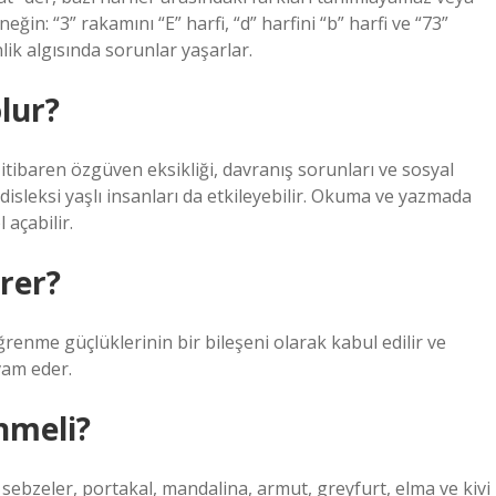
eğin: “3” rakamını “E” harfi, “d” harfini “b” harfi ve “73”
ik algısında sorunlar yaşarlar.
lur?
itibaren özgüven eksikliği, davranış sorunları ve sosyal
disleksi yaşlı insanları da etkileyebilir. Okuma ve yazmada
açabilir.
rer?
ğrenme güçlüklerinin bir bileşeni olarak kabul edilir ve
vam eder.
nmeli?
ebzeler, portakal, mandalina, armut, greyfurt, elma ve kivi