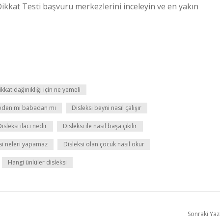
 Dikkat Testi başvuru merkezlerini inceleyin ve en yakın
ikkat dağınıklığı için ne yemeli
neden mi babadan mı
Disleksi beyni nasıl çalışır
Disleksi ilacı nedir
Disleksi ile nasıl başa çıkılır
si neleri yapamaz
Disleksi olan çocuk nasıl okur
Hangi ünlüler disleksi
Sonraki Yaz