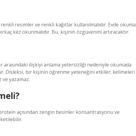
?
renkli resimler ve renkli kağıtlar kullanılmalıdır. Evde okuma
birkaç kez okunmalıdır. Bu, kişinin özgüvenini artıracaktır.
ler arasındaki ilişkiyi anlama yetersizliği nedeniyle okumada
Disleksi, bir kişinin öğrenme yeteneğini etkiler; kelimeleri
z ve yazamaz.
meli?
i protein açısından zengin besinler konsantrasyonu ve
etilebilir.