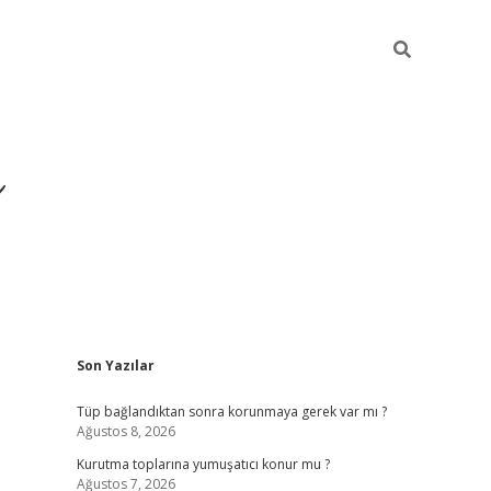
ı
Sidebar
Son Yazılar
hiltonbet giriş adresi
tul
Tüp bağlandıktan sonra korunmaya gerek var mı ?
Ağustos 8, 2026
Kurutma toplarına yumuşatıcı konur mu ?
Ağustos 7, 2026