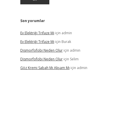
Son yorumlar
Ev Elektriği Trifaze Mi
için
admin
Ev Elektriği Trifaze Mi
için
Burak
Dismorfofobi Neden Olur
için
admin
Dismorfofobi Neden Olur
için
Selim
Göz Kremi Sabah Mı Akşam Mı
için
admin