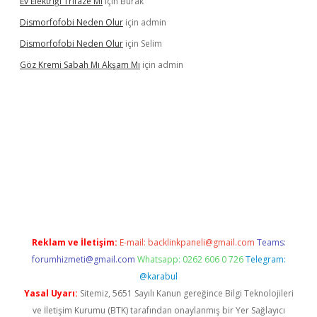
Ev Elektriği Trifaze Mi
için
Burak
Dismorfofobi Neden Olur
için
admin
Dismorfofobi Neden Olur
için
Selim
Göz Kremi Sabah Mı Akşam Mı
için
admin
si
tulipbett.net
Reklam ve İletişim:
E-mail:
backlinkpaneli@gmail.com
Teams:
forumhizmeti@gmail.com
Whatsapp: 0262 606 0 726
Telegram:
@karabul
Yasal Uyarı:
Sitemiz, 5651 Sayılı Kanun gereğince Bilgi Teknolojileri
ve İletişim Kurumu (BTK) tarafından onaylanmış bir Yer Sağlayıcı