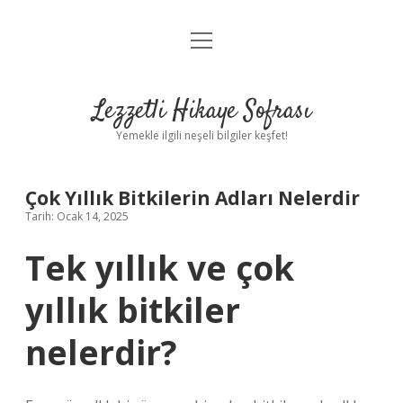
menüyü
Anasayfa
aç
Gizlilik Politikası
Lezzetli Hikaye Sofrası
Yasal Uyarı
Yemekle ilgili neşeli bilgiler keşfet!
Hakkımızda
Çok Yıllık Bitkilerin Adları Nelerdir
Tarih: Ocak 14, 2025
Tek yıllık ve çok
yıllık bitkiler
nelerdir?