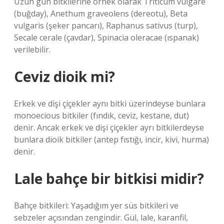
Uzun gün bitkilerine örnek olarak Triticum vulgare
(buğday), Anethum graveolens (dereotu), Beta
vulgaris (şeker pancarı), Raphanus sativus (turp),
Secale cerale (çavdar), Spinacia oleracae (ıspanak)
verilebilir.
Ceviz dioik mi?
Erkek ve dişi çiçekler aynı bitki üzerindeyse bunlara
monoecious bitkiler (fındık, ceviz, kestane, dut)
denir. Ancak erkek ve dişi çiçekler ayrı bitkilerdeyse
bunlara dioik bitkiler (antep fıstığı, incir, kivi, hurma)
denir.
Lale bahçe bir bitkisi midir?
Bahçe bitkileri: Yaşadığım yer süs bitkileri ve
sebzeler açısından zengindir. Gül, lale, karanfil,