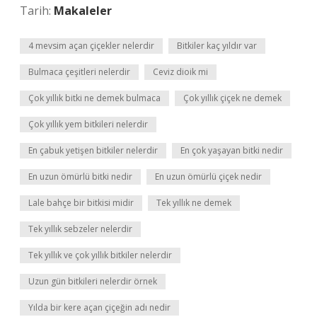
Tarih:
Makaleler
4 mevsim açan çiçekler nelerdir
Bitkiler kaç yıldır var
Bulmaca çeşitleri nelerdir
Ceviz dioik mi
Çok yıllık bitki ne demek bulmaca
Çok yıllık çiçek ne demek
Çok yıllık yem bitkileri nelerdir
En çabuk yetişen bitkiler nelerdir
En çok yaşayan bitki nedir
En uzun ömürlü bitki nedir
En uzun ömürlü çiçek nedir
Lale bahçe bir bitkisi midir
Tek yıllık ne demek
Tek yıllık sebzeler nelerdir
Tek yıllık ve çok yıllık bitkiler nelerdir
Uzun gün bitkileri nelerdir örnek
Yılda bir kere açan çiçeğin adı nedir