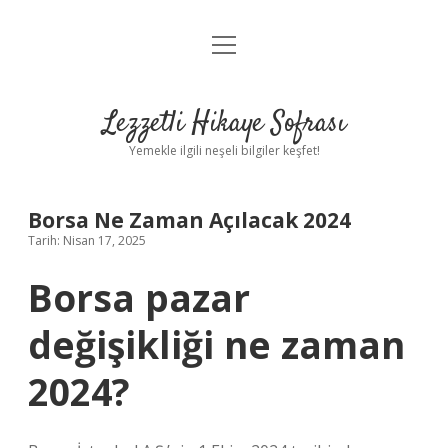
menüyü
Anasayfa
aç
Gizlilik Politikası
Lezzetli Hikaye Sofrası
Yasal Uyarı
Yemekle ilgili neşeli bilgiler keşfet!
Hakkımızda
Borsa Ne Zaman Açılacak 2024
Tarih: Nisan 17, 2025
Borsa pazar
değişikliği ne zaman
2024?