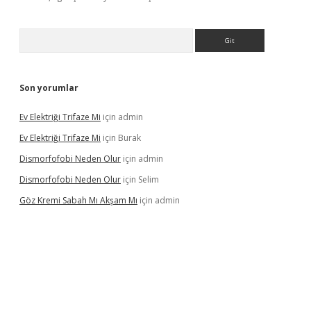
Arama
Son yorumlar
Ev Elektriği Trifaze Mi
için
admin
Ev Elektriği Trifaze Mi
için
Burak
Dismorfofobi Neden Olur
için
admin
Dismorfofobi Neden Olur
için
Selim
Göz Kremi Sabah Mı Akşam Mı
için
admin
si
tulipbett.net