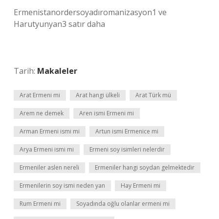
Ermenistanordersoyadıromanizasyon1 ve
Harutyunyan3 satır daha
Tarih:
Makaleler
Arat Ermeni mi
Arat hangi ülkeli
Arat Türk mü
Arem ne demek
Aren ismi Ermeni mi
Arman Ermeni ismi mi
Artun ismi Ermenice mi
Arya Ermeni ismi mi
Ermeni soy isimleri nelerdir
Ermeniler aslen nereli
Ermeniler hangi soydan gelmektedir
Ermenilerin soy ismi neden yan
Hay Ermeni mi
Rum Ermeni mi
Soyadında oğlu olanlar ermeni mi