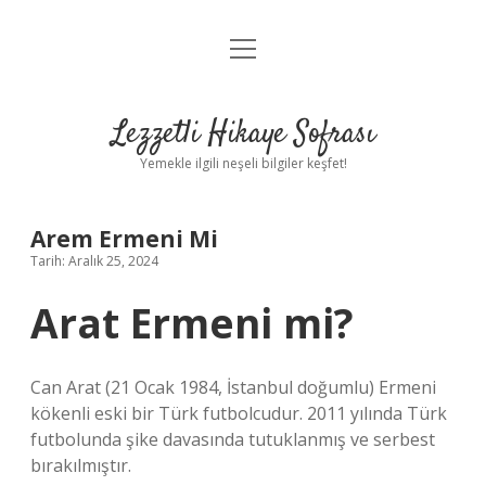
menüyü
Anasayfa
aç
Gizlilik Politikası
Lezzetli Hikaye Sofrası
Yasal Uyarı
Yemekle ilgili neşeli bilgiler keşfet!
Hakkımızda
Arem Ermeni Mi
Tarih: Aralık 25, 2024
Arat Ermeni mi?
Can Arat (21 Ocak 1984, İstanbul doğumlu) Ermeni
kökenli eski bir Türk futbolcudur. 2011 yılında Türk
futbolunda şike davasında tutuklanmış ve serbest
bırakılmıştır.