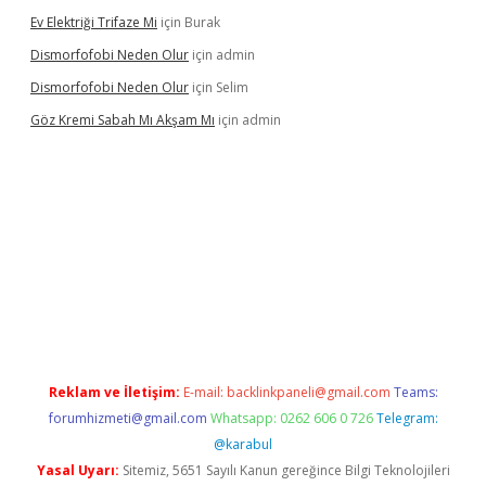
Ev Elektriği Trifaze Mi
için
Burak
Dismorfofobi Neden Olur
için
admin
Dismorfofobi Neden Olur
için
Selim
Göz Kremi Sabah Mı Akşam Mı
için
admin
resi
tulipbett.net
Reklam ve İletişim:
E-mail:
backlinkpaneli@gmail.com
Teams:
forumhizmeti@gmail.com
Whatsapp: 0262 606 0 726
Telegram:
@karabul
Yasal Uyarı:
Sitemiz, 5651 Sayılı Kanun gereğince Bilgi Teknolojileri