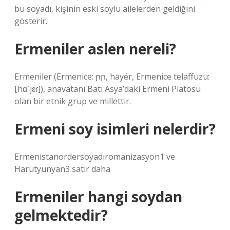
bu soyadı, kişinin eski soylu ailelerden geldiğini
gösterir.
Ermeniler aslen nereli?
Ermeniler (Ermenice: րր, hayér, Ermenice telaffuzu:
[hɑˈjɛɾ]), anavatanı Batı Asya’daki Ermeni Platosu
olan bir etnik grup ve millettir.
Ermeni soy isimleri nelerdir?
Ermenistanordersoyadıromanizasyon1 ve
Harutyunyan3 satır daha
Ermeniler hangi soydan
gelmektedir?