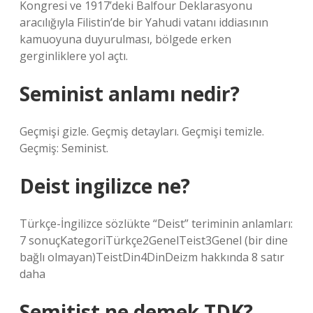
Kongresi ve 1917’deki Balfour Deklarasyonu
aracılığıyla Filistin’de bir Yahudi vatanı iddiasının
kamuoyuna duyurulması, bölgede erken
gerginliklere yol açtı.
Seminist anlamı nedir?
Geçmişi gizle. Geçmiş detayları. Geçmişi temizle.
Geçmiş: Seminist.
Deist ingilizce ne?
Türkçe-İngilizce sözlükte “Deist” teriminin anlamları:
7 sonuçKategoriTürkçe2GenelTeist3Genel (bir dine
bağlı olmayan)TeistDin4DinDeizm hakkında 8 satır
daha
Semitist ne demek TDK?