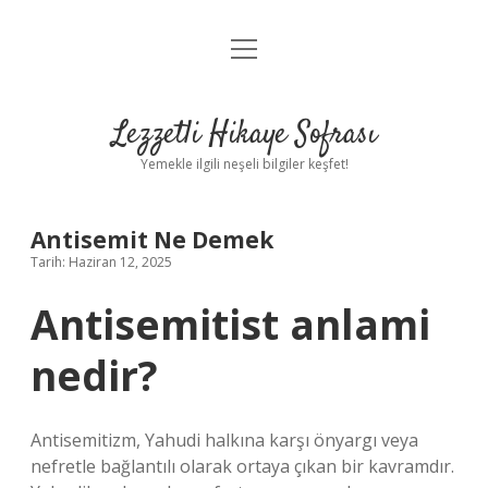
menüyü
Anasayfa
aç
Gizlilik Politikası
Lezzetli Hikaye Sofrası
Yasal Uyarı
Yemekle ilgili neşeli bilgiler keşfet!
Hakkımızda
Antisemit Ne Demek
Tarih: Haziran 12, 2025
Antisemitist anlami
nedir?
Antisemitizm, Yahudi halkına karşı önyargı veya
nefretle bağlantılı olarak ortaya çıkan bir kavramdır.