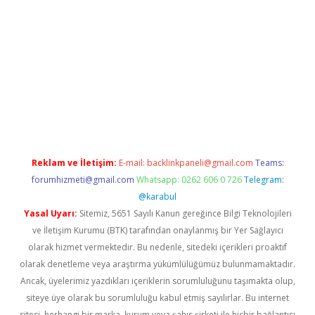
adresi
tulipbett.net
Reklam ve İletişim:
E-mail:
backlinkpaneli@gmail.com
Teams:
forumhizmeti@gmail.com
Whatsapp: 0262 606 0 726
Telegram:
@karabul
Yasal Uyarı:
Sitemiz, 5651 Sayılı Kanun gereğince Bilgi Teknolojileri
ve İletişim Kurumu (BTK) tarafından onaylanmış bir Yer Sağlayıcı
olarak hizmet vermektedir. Bu nedenle, sitedeki içerikleri proaktif
olarak denetleme veya araştırma yükümlülüğümüz bulunmamaktadır.
Ancak, üyelerimiz yazdıkları içeriklerin sorumluluğunu taşımakta olup,
siteye üye olarak bu sorumluluğu kabul etmiş sayılırlar. Bu internet
sitesi, herhangi bir marka, kurum veya şahıs şirketi ile hiçbir bağlantısı