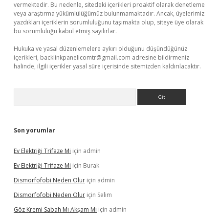
vermektedir. Bu nedenle, sitedeki içerikleri proaktif olarak denetleme
veya araştırma yükümlülüğümüz bulunmamaktadır. Ancak, üyelerimiz
yazdıkları içeriklerin sorumluluğunu taşımakta olup, siteye üye olarak
bu sorumluluğu kabul etmiş sayılırlar.
Hukuka ve yasal düzenlemelere aykırı olduğunu düşündüğünüz
içerikleri,
backlinkpanelicomtr@gmail.com
adresine bildirmeniz
halinde, ilgili içerikler yasal süre içerisinde sitemizden kaldırılacaktır.
Arama
Son yorumlar
Ev Elektriği Trifaze Mi
için
admin
Ev Elektriği Trifaze Mi
için
Burak
Dismorfofobi Neden Olur
için
admin
Dismorfofobi Neden Olur
için
Selim
Göz Kremi Sabah Mı Akşam Mı
için
admin