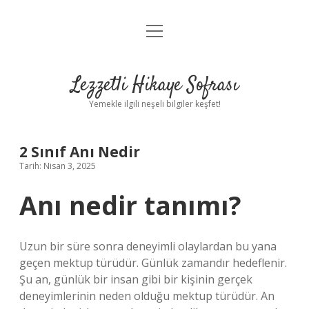
menüyü
Anasayfa
aç
Gizlilik Politikası
Lezzetli Hikaye Sofrası
Yasal Uyarı
Yemekle ilgili neşeli bilgiler keşfet!
Hakkımızda
2 Sınıf Anı Nedir
Tarih: Nisan 3, 2025
Anı nedir tanımı?
Uzun bir süre sonra deneyimli olaylardan bu yana
geçen mektup türüdür. Günlük zamandır hedeflenir.
Şu an, günlük bir insan gibi bir kişinin gerçek
deneyimlerinin neden olduğu mektup türüdür. An