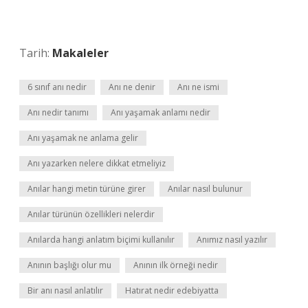
Tarih:
Makaleler
6 sınıf anı nedir
Anı ne denir
Anı ne ismi
Anı nedir tanımı
Anı yaşamak anlamı nedir
Anı yaşamak ne anlama gelir
Anı yazarken nelere dikkat etmeliyiz
Anılar hangi metin türüne girer
Anılar nasıl bulunur
Anılar türünün özellikleri nelerdir
Anılarda hangi anlatım biçimi kullanılır
Anımız nasıl yazılır
Anının başlığı olur mu
Anının ilk örneği nedir
Bir anı nasıl anlatılır
Hatırat nedir edebiyatta