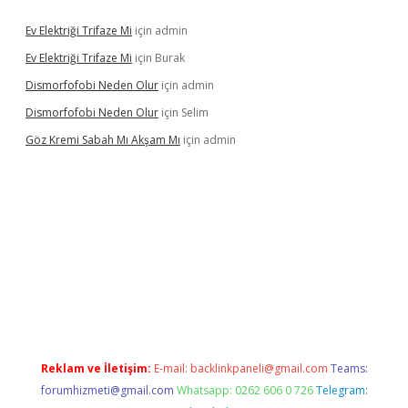
Ev Elektriği Trifaze Mi
için
admin
Ev Elektriği Trifaze Mi
için
Burak
Dismorfofobi Neden Olur
için
admin
Dismorfofobi Neden Olur
için
Selim
Göz Kremi Sabah Mı Akşam Mı
için
admin
iş adresi
tulipbett.net
Reklam ve İletişim:
E-mail:
backlinkpaneli@gmail.com
Teams:
forumhizmeti@gmail.com
Whatsapp: 0262 606 0 726
Telegram: