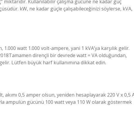
” miktarıdır. Kullanılabilir çalışma gücüne ne kadar güç
südür. kW, ne kadar güçle çalışabileceğinizi söylerse, kVA,
1.000 watt 1.000 volt-ampere, yani 1 kVA’ya karşılık gelir.
 2018Tamamen dirençli bir devrede watt = VA olduğundan,
gelir. Lütfen büyük harf kullanımına dikkat edin.
t, akımı 0,5 amper olsun, yeniden hesaplayarak 220 V x 0,5 
yla ampulün gücünü 100 watt veya 110 W olarak göstermek