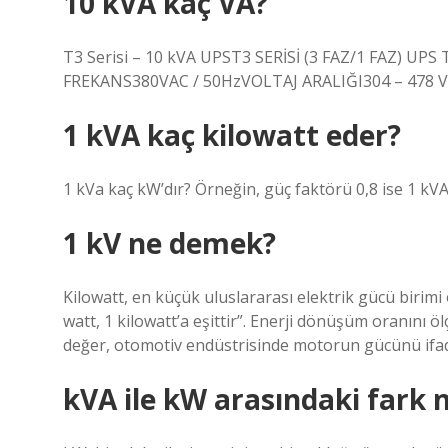
10 kVA kaç VA?
T3 Serisi – 10 kVA UPST3 SERİSİ (3 FAZ/1 FAZ) UPS 
FREKANS380VAC / 50HzVOLTAJ ARALIĞI304 – 478 V
1 kVA kaç kilowatt eder?
1 kVa kaç kW’dır? Örneğin, güç faktörü 0,8 ise 1 kVA 
1 kV ne demek?
Kilowatt, en küçük uluslararası elektrik gücü birimi
watt, 1 kilowatt’a eşittir”. Enerji dönüşüm oranını 
değer, otomotiv endüstrisinde motorun gücünü ifade 
kVA ile kW arasındaki fark 