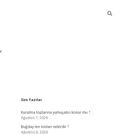
ı
Sidebar
Son Yazılar
hiltonbet giriş adresi
tul
Kurutma toplarına yumuşatıcı konur mu ?
Ağustos 7, 2026
Buğday ten tonları nelerdir ?
Ağustos 6, 2026