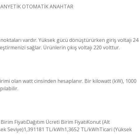
MANYETİK OTOMATİK ANAHTAR
ş noktaları vardır. Yüksek gücü dönüştürürken giriş voltajı 24
eştirmenizi sağlar. Ürünlerin çıkış voltajı 220 volttur.
irimi olan watt cinsinden hesaplanır. Bir kilowatt (kW), 1000
ılabilir.
Birim FiyatıDağıtım Ücreti Birim FiyatıKonut (Alt
ek Seviye)1,391181 TL/kWh1,3652 TL/kWhTicari (Yüksek