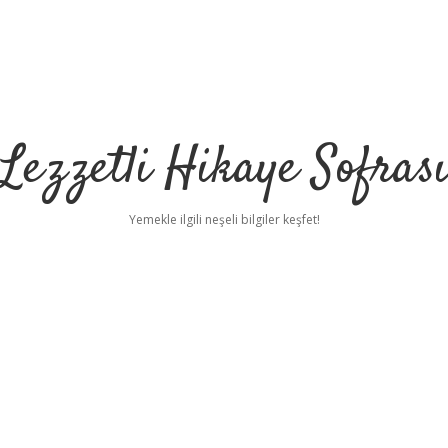
Lezzetli Hikaye Sofras
Yemekle ilgili neşeli bilgiler keşfet!