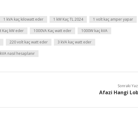
1 kVA kaç kilowatt eder
1 kW Kaç TL 2024
1 volt kaç amper yapar
t Kaç kW eder
1000VA Kaç watt eder
1000W kaç kVA
220 volt kaç watt eder
3 kVA kaç watt eder
kVA nasıl hesaplanır
Sonraki Yaz
Afazi Hangi Lo