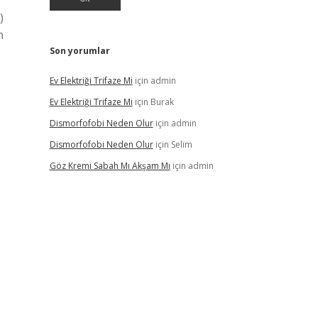
)
n
Son yorumlar
Ev Elektriği Trifaze Mi
için
admin
Ev Elektriği Trifaze Mi
için
Burak
Dismorfofobi Neden Olur
için
admin
Dismorfofobi Neden Olur
için
Selim
Göz Kremi Sabah Mı Akşam Mı
için
admin