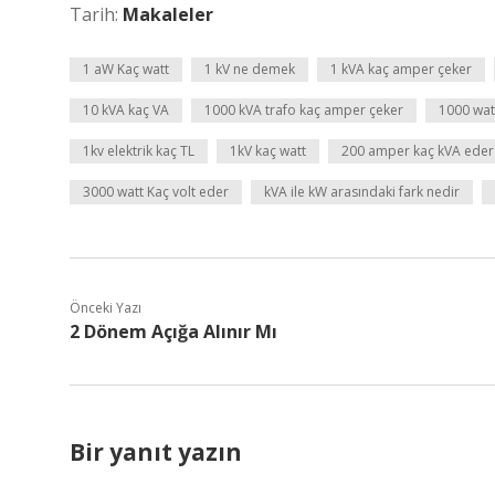
Tarih:
Makaleler
1 aW Kaç watt
1 kV ne demek
1 kVA kaç amper çeker
10 kVA kaç VA
1000 kVA trafo kaç amper çeker
1000 wat
1kv elektrik kaç TL
1kV kaç watt
200 amper kaç kVA eder
3000 watt Kaç volt eder
kVA ile kW arasındaki fark nedir
Önceki Yazı
2 Dönem Açığa Alınır Mı
Bir yanıt yazın