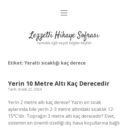
menüyü
Anasayfa
aç
Gizlilik Politikası
Lezzetli Hikaye Sofrası
Yasal Uyarı
Yemekle ilgili neşeli bilgiler keşfet!
Hakkımızda
Etiket:
Yeraltı sıcaklığı kaç derece
Yerin 10 Metre Altı Kaç Derecedir
Tarih: Aralık 22, 2024
Yerin 2 metre altı kaç derece? Yazın en sıcak
aylarında bile yerin 2-3 metre altındaki sıcaklık 12-
15°C’dir. Toprağın 3 metre altı kaç derecedir? Evet,
sistemin en önemli özelliği dış hava koşullarına bağlı