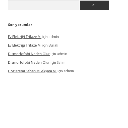
Arama
Son yorumlar
Ev Elektriği Trifaze Mi
için
admin
Ev Elektriği Trifaze Mi
için
Burak
Dismorfofobi Neden Olur
için
admin
Dismorfofobi Neden Olur
için
Selim
Göz Kremi Sabah Mı Akşam Mı
için
admin
t giriş adresi
tulipbett.net