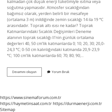
kalmadan çok düşük enerji tüketimiyle ısıtma veya
soğutma yapmasıdır. Atmosfer sıcaklığından
bağımsız olarak, yerden belirli bir mesafeye
(ortalama 3 m) inildiğinde zemin sıcaklığı 14 ila 19 °C
arasındadır. Toprak altı ısısı ne kadar? Toprak
Katmanlarındaki Sıcaklık Değişimleri Deneme
alanının toprak sıcaklığı II’nin günlük ortalama
değerleri 40, 50 cm’lik katmanlarda 0; 10; 20, 30; 20,0-
24,3 °C; 0-50 cm kalınlığındaki katmanda 20,9-23,9
°C; 100 cm’lik katmanlarda 60; 70; 80; 90;…
Yerin
Devamını okuyun
Yorum Bırak
10
Metre
Altı
Kaç
Derecedir
https://www.sinemaforum.com.tr
https://haymetinsaat.com.tr
https://durmaenerji.com.tr
Sitemap