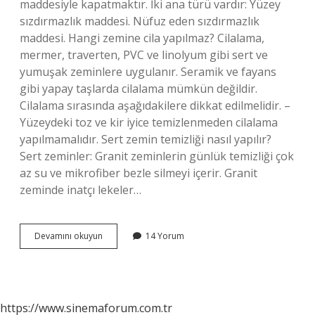
maddesiyle kapatmaktır. İki ana türü vardır: Yüzey
sızdırmazlık maddesi. Nüfuz eden sızdırmazlık
maddesi. Hangi zemine cila yapılmaz? Cilalama,
mermer, traverten, PVC ve linolyum gibi sert ve
yumuşak zeminlere uygulanır. Seramik ve fayans
gibi yapay taşlarda cilalama mümkün değildir.
Cilalama sırasında aşağıdakilere dikkat edilmelidir. –
Yüzeydeki toz ve kir iyice temizlenmeden cilalama
yapılmamalıdır. Sert zemin temizliği nasıl yapılır?
Sert zeminler: Granit zeminlerin günlük temizliği çok
az su ve mikrofiber bezle silmeyi içerir. Granit
zeminde inatçı lekeler…
Zemin
Devamını okuyun
14 Yorum
Parlatma
Nasıl
Yapılır
https://www.sinemaforum.com.tr