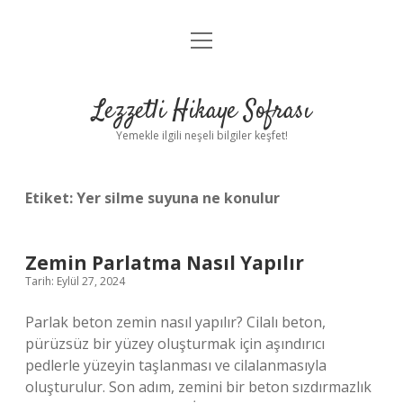
menüyü
Anasayfa
aç
Gizlilik Politikası
Lezzetli Hikaye Sofrası
Yasal Uyarı
Yemekle ilgili neşeli bilgiler keşfet!
Hakkımızda
Etiket:
Yer silme suyuna ne konulur
Zemin Parlatma Nasıl Yapılır
Tarih: Eylül 27, 2024
Parlak beton zemin nasıl yapılır? Cilalı beton,
pürüzsüz bir yüzey oluşturmak için aşındırıcı
pedlerle yüzeyin taşlanması ve cilalanmasıyla
oluşturulur. Son adım, zemini bir beton sızdırmazlık