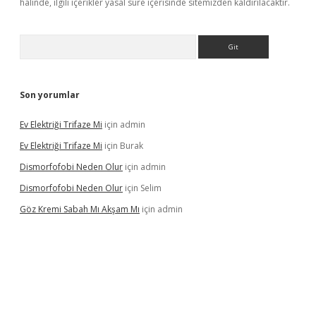
halinde, ilgili içerikler yasal süre içerisinde sitemizden kaldırılacaktır.
Arama
Son yorumlar
Ev Elektriği Trifaze Mi
için
admin
Ev Elektriği Trifaze Mi
için
Burak
Dismorfofobi Neden Olur
için
admin
Dismorfofobi Neden Olur
için
Selim
Göz Kremi Sabah Mı Akşam Mı
için
admin