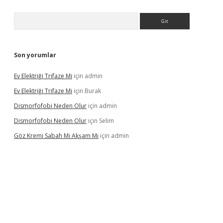
Arama
Son yorumlar
Ev Elektriği Trifaze Mi
için
admin
Ev Elektriği Trifaze Mi
için
Burak
Dismorfofobi Neden Olur
için
admin
Dismorfofobi Neden Olur
için
Selim
Göz Kremi Sabah Mı Akşam Mı
için
admin
hiltonbet giriş adresi
tulipbett.net