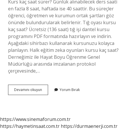
Kurs kaç saat sürer? Günlük alınabilecek ders saati
en fazla 8 saat, haftada ise 40 saattir. Bu süreçler
öğrenci, öğretmen ve kurumun ortak şartları göz
önünde bulundurularak belirlenir. Tığ oyası kursu
kaç saat? Ücretsiz (136 saat) tığ işi dantel kursu
programını PDF formatında hazırlayın ve indirin.
Aşağıdaki sihirbazı kullanarak kursunuzu kolayca
planlayın. Halk eğitim zeka oyunları kursu kaç saat?
Derneğimiz ile Hayat Boyu Öğrenme Genel
Müdürlüğü arasında imzalanan protokol
çerçevesinde,…
Oyalar
Devamını okuyun
Yorum Bırak
Kursu
Kaç
Saat
https://www.sinemaforum.com.tr
https://haymetinsaat.com.tr
https://durmaenerji.com.tr