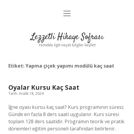
menüyü
Anasayfa
aç
Gizlilik Politikası
Lezzetli Hikaye Sofrası
Yasal Uyarı
Yemekle ilgili neşeli bilgiler keşfet!
Hakkımızda
Etiket:
Yapma çiçek yapımı modülü kaç saat
Oyalar Kursu Kaç Saat
Tarih: Aralık 18, 2024
İğne oyası kursu kaç saat? Kurs programının süresi;
Günde en fazla 8 ders saati uygulanır. Kurs süresi
toplam 128 ders saatidir. Programın teorik ve pratik
dönemleri eğitim personeli tarafından belirlenir.