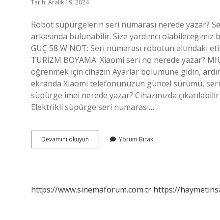
Tarih: Aralık 19, 2024
Robot süpürgelerin seri numarası nerede yazar? Se
arkasında bulunabilir. Size yardımcı olabileceğimiz
GÜÇ 58 W NOT: Seri numarası robotun altındaki e
TURİZM BOYAMA. Xiaomi seri no nerede yazar? MIUI
öğrenmek için cihazın Ayarlar bölümüne gidin, ardı
ekranda Xiaomi telefonunuzun güncel sürümü, seri
süpürge imei nerede yazar? Cihazınızda çıkarılabilir
Elektrikli süpürge seri numarası…
Robot
Devamını okuyun
Yorum Bırak
Süpürge
Seri
No
Nerede
Yazar
https://www.sinemaforum.com.tr
https://haymetins