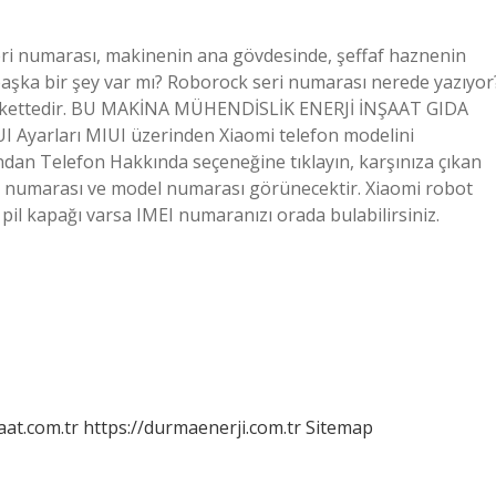
ri numarası, makinenin ana gövdesinde, şeffaf haznenin
 başka bir şey var mı? Roborock seri numarası nerede yazıyor
tikettedir. BU MAKİNA MÜHENDİSLİK ENERJİ İNŞAAT GIDA
 Ayarları MIUI üzerinden Xiaomi telefon modelini
ndan Telefon Hakkında seçeneğine tıklayın, karşınıza çıkan
 numarası ve model numarası görünecektir. Xiaomi robot
 pil kapağı varsa IMEI numaranızı orada bulabilirsiniz.
aat.com.tr
https://durmaenerji.com.tr
Sitemap