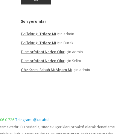
Son yorumlar
Ev Elektriği Trifaze Mi
için
admin
Ev Elektriği Trifaze Mi
için
Burak
Dismorfofobi Neden Olur
için
admin
Dismorfofobi Neden Olur
için
Selim
Göz Kremi Sabah Mı Akşam Mı
için
admin
06 0 726
Telegram: @karabul
vermektedir. Bu nedenle, sitedeki içerikleri proaktif olarak denetleme