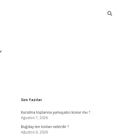
ı
Sidebar
Son Yazılar
hiltonbet giriş a
Kurutma toplarına yumuşatıcı konur mu ?
Ağustos 7, 2026
Buğday ten tonları nelerdir ?
Ağustos 6, 2026