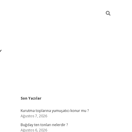
ı
Sidebar
Son Yazılar
hiltonbet giriş a
Kurutma toplarına yumuşatıcı konur mu ?
Ağustos 7, 2026
Buğday ten tonları nelerdir ?
Ağustos 6, 2026