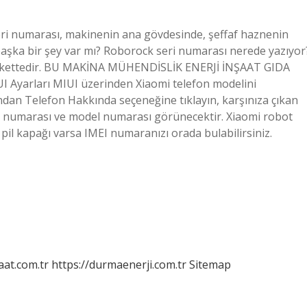
ri numarası, makinenin ana gövdesinde, şeffaf haznenin
 başka bir şey var mı? Roborock seri numarası nerede yazıyor
tikettedir. BU MAKİNA MÜHENDİSLİK ENERJİ İNŞAAT GIDA
 Ayarları MIUI üzerinden Xiaomi telefon modelini
ndan Telefon Hakkında seçeneğine tıklayın, karşınıza çıkan
 numarası ve model numarası görünecektir. Xiaomi robot
 pil kapağı varsa IMEI numaranızı orada bulabilirsiniz.
aat.com.tr
https://durmaenerji.com.tr
Sitemap