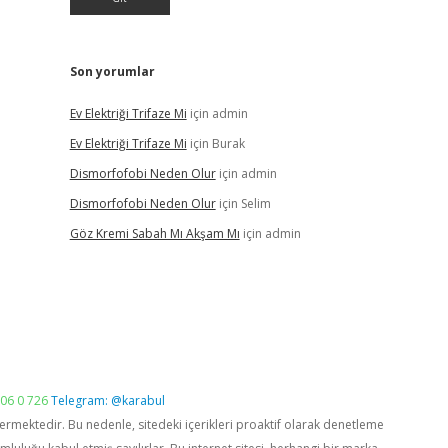
Son yorumlar
Ev Elektriği Trifaze Mi
için
admin
Ev Elektriği Trifaze Mi
için
Burak
Dismorfofobi Neden Olur
için
admin
Dismorfofobi Neden Olur
için
Selim
Göz Kremi Sabah Mı Akşam Mı
için
admin
06 0 726
Telegram: @karabul
vermektedir. Bu nedenle, sitedeki içerikleri proaktif olarak denetleme