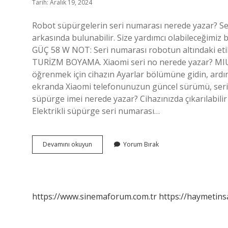
Tarih: Aralık 19, 2024
Robot süpürgelerin seri numarası nerede yazar? Se
arkasında bulunabilir. Size yardımcı olabileceğimiz
GÜÇ 58 W NOT: Seri numarası robotun altındaki e
TURİZM BOYAMA. Xiaomi seri no nerede yazar? MIUI
öğrenmek için cihazın Ayarlar bölümüne gidin, ardı
ekranda Xiaomi telefonunuzun güncel sürümü, seri
süpürge imei nerede yazar? Cihazınızda çıkarılabilir
Elektrikli süpürge seri numarası…
Robot
Devamını okuyun
Yorum Bırak
Süpürge
Seri
No
Nerede
Yazar
https://www.sinemaforum.com.tr
https://haymetins