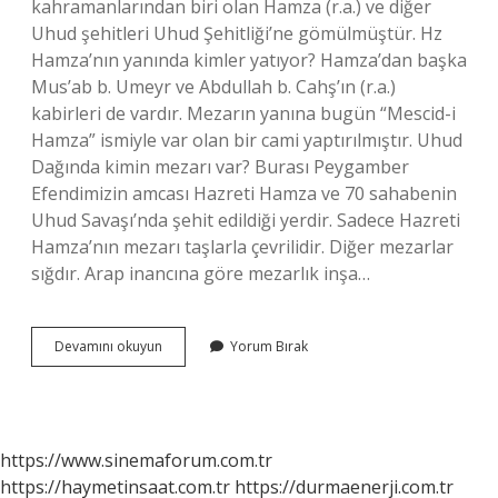
kahramanlarından biri olan Hamza (r.a.) ve diğer
Uhud şehitleri Uhud Şehitliği’ne gömülmüştür. Hz
Hamza’nın yanında kimler yatıyor? Hamza’dan başka
Mus’ab b. Umeyr ve Abdullah b. Cahş’ın (r.a.)
kabirleri de vardır. Mezarın yanına bugün “Mescid-i
Hamza” ismiyle var olan bir cami yaptırılmıştır. Uhud
Dağında kimin mezarı var? Burası Peygamber
Efendimizin amcası Hazreti Hamza ve 70 sahabenin
Uhud Savaşı’nda şehit edildiği yerdir. Sadece Hazreti
Hamza’nın mezarı taşlarla çevrilidir. Diğer mezarlar
sığdır. Arap inancına göre mezarlık inşa…
Uhudda
Devamını okuyun
Yorum Bırak
Kimler
Yatıyor
https://www.sinemaforum.com.tr
https://haymetinsaat.com.tr
https://durmaenerji.com.tr