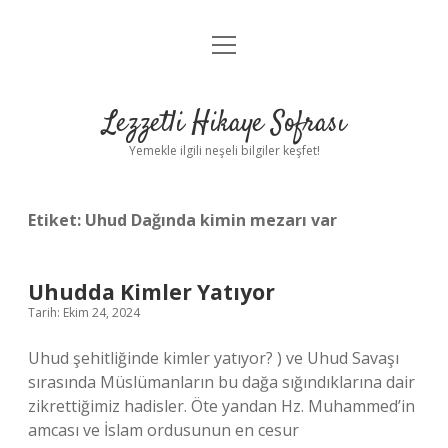
menüyü
Anasayfa
aç
Gizlilik Politikası
Lezzetli Hikaye Sofrası
Yasal Uyarı
Yemekle ilgili neşeli bilgiler keşfet!
Hakkımızda
Etiket:
Uhud Dağında kimin mezarı var
Uhudda Kimler Yatıyor
Tarih: Ekim 24, 2024
Uhud şehitliğinde kimler yatıyor? ) ve Uhud Savaşı
sırasında Müslümanların bu dağa sığındıklarına dair
zikrettiğimiz hadisler. Öte yandan Hz. Muhammed’in
amcası ve İslam ordusunun en cesur