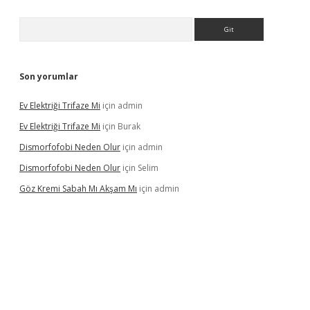
Arama
Son yorumlar
Ev Elektriği Trifaze Mi
için
admin
Ev Elektriği Trifaze Mi
için
Burak
Dismorfofobi Neden Olur
için
admin
Dismorfofobi Neden Olur
için
Selim
Göz Kremi Sabah Mı Akşam Mı
için
admin
t giriş adresi
tulipbett.net