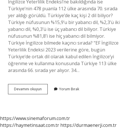
İngilizce Yeterlilik Endeksi’ne bakıldığında ise
Türkiye’nin 478 puanla 112 ülke arasında 70. sırada
yer aldığı görüldü. Türkiye’de kaç kişi 2 dil biliyor?
Türkiye nüfusunun %15,9’u bir yabancı dil, %2,3’ü iki
yabancı dil, %0,3’ü ise üç yabancı dil biliyor. Türkiye
nüfusunun %81,8’i ise hiç yabancı dil bilmiyor.
Türkiye İngilizce bilmede kaçıncı sırada? “EF İngilizce
Yeterlilik Endeksi 2023 verilerine göre, bugün
Türkiye’de ortak dil olarak kabul edilen İngilizce’yi
öğrenme ve kullanma konusunda Türkiye 113 ülke
arasında 66. sırada yer alıyor. 34…
Türkiyenin
Devamını okuyun
Yorum Bırak
Yüzde
Kaçı
İNgilizce
Biliyor
https://www.sinemaforum.com.tr
https://haymetinsaat.com.tr
https://durmaenerji.com.tr