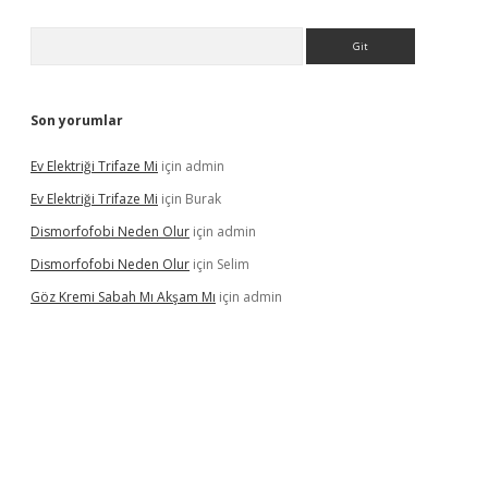
Arama
Son yorumlar
Ev Elektriği Trifaze Mi
için
admin
Ev Elektriği Trifaze Mi
için
Burak
Dismorfofobi Neden Olur
için
admin
Dismorfofobi Neden Olur
için
Selim
Göz Kremi Sabah Mı Akşam Mı
için
admin
t giriş adresi
tulipbett.net