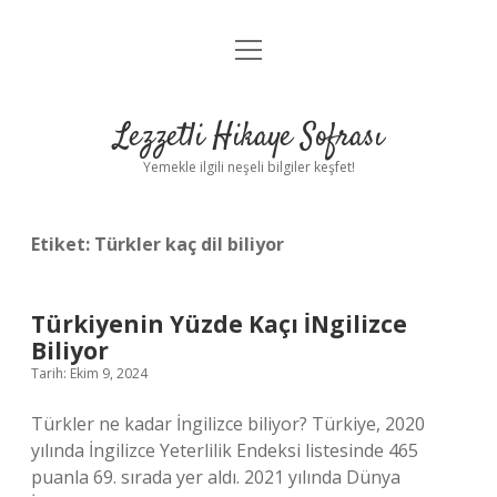
menüyü
Anasayfa
aç
Gizlilik Politikası
Lezzetli Hikaye Sofrası
Yasal Uyarı
Yemekle ilgili neşeli bilgiler keşfet!
Hakkımızda
Etiket:
Türkler kaç dil biliyor
Türkiyenin Yüzde Kaçı İNgilizce
Biliyor
Tarih: Ekim 9, 2024
Türkler ne kadar İngilizce biliyor? Türkiye, 2020
yılında İngilizce Yeterlilik Endeksi listesinde 465
puanla 69. sırada yer aldı. 2021 yılında Dünya