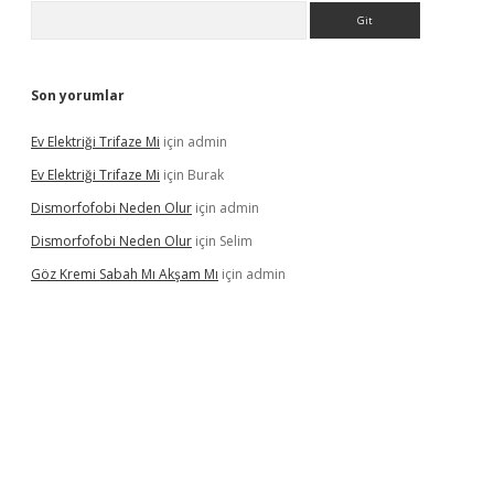
Arama
Son yorumlar
Ev Elektriği Trifaze Mi
için
admin
Ev Elektriği Trifaze Mi
için
Burak
Dismorfofobi Neden Olur
için
admin
Dismorfofobi Neden Olur
için
Selim
Göz Kremi Sabah Mı Akşam Mı
için
admin
t giriş adresi
tulipbett.net