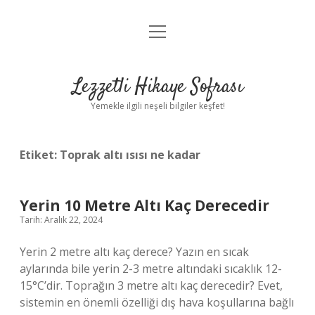
menüyü
Anasayfa
aç
Gizlilik Politikası
Lezzetli Hikaye Sofrası
Yasal Uyarı
Yemekle ilgili neşeli bilgiler keşfet!
Hakkımızda
Etiket:
Toprak altı ısısı ne kadar
Yerin 10 Metre Altı Kaç Derecedir
Tarih: Aralık 22, 2024
Yerin 2 metre altı kaç derece? Yazın en sıcak
aylarında bile yerin 2-3 metre altındaki sıcaklık 12-
15°C’dir. Toprağın 3 metre altı kaç derecedir? Evet,
sistemin en önemli özelliği dış hava koşullarına bağlı