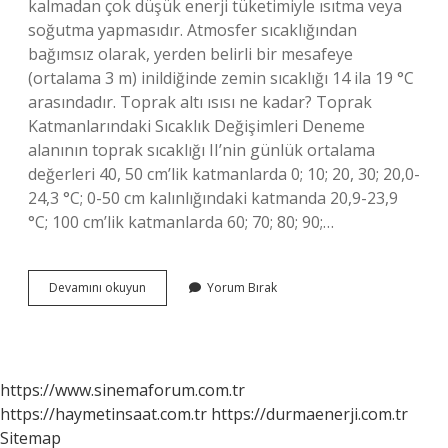
kalmadan çok düşük enerji tüketimiyle ısıtma veya
soğutma yapmasıdır. Atmosfer sıcaklığından
bağımsız olarak, yerden belirli bir mesafeye
(ortalama 3 m) inildiğinde zemin sıcaklığı 14 ila 19 °C
arasındadır. Toprak altı ısısı ne kadar? Toprak
Katmanlarındaki Sıcaklık Değişimleri Deneme
alanının toprak sıcaklığı II’nin günlük ortalama
değerleri 40, 50 cm’lik katmanlarda 0; 10; 20, 30; 20,0-
24,3 °C; 0-50 cm kalınlığındaki katmanda 20,9-23,9
°C; 100 cm’lik katmanlarda 60; 70; 80; 90;…
Yerin
Devamını okuyun
Yorum Bırak
10
Metre
Altı
Kaç
Derecedir
https://www.sinemaforum.com.tr
https://haymetinsaat.com.tr
https://durmaenerji.com.tr
Sitemap