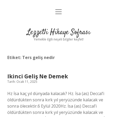
menüyü
Anasayfa
aç
Gizlilik Politikası
Lezzetli Hikaye Sofrası
Yasal Uyarı
Yemekle ilgili neşeli bilgiler keşfet!
Hakkımızda
Etiket:
Ters geliş nedir
Ikinci Geliş Ne Demek
Tarih: Ocak 11, 2025
Hz İsa kaç yıl dünyada kalacak? Hz. İsa (as) Deccal’i
öldürdükten sonra kırk yıl yeryüzünde kalacak ve
sonra ölecektir.6 Eylül 2020Hz. İsa (as) Deccal’i
öldürdükten sonra kırk yıl yeryüzünde kalacak ve