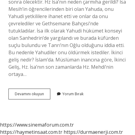
sonra ölecektir. Hz İsa’nın neden çarmıha gerildi? İsa
Mesih’in öğrencilerinden biri olan Yahuda, onu
Yahudi yetkililere ihanet etti ve onlar da onu
çevrelediler ve Gethsemane Bahçesi’nde
tutukladılar. İsa ilk olarak Yahudi hükümet konseyi
olan Sanhedrin’de yargılandı ve burada küfürden
suçlu bulundu ve Tanrı’nın Oğlu olduğunu iddia etti.
Bu nedenle Yahudiler onu öldürmek istediler. İkinci
geliş nedir? İslam’da. Müslüman inancına göre, İkinci
Geliş, Hz. İsa’nın son zamanlarda Hz. Mehdi’nin
ortaya…
Ikinci
Devamını okuyun
Yorum Bırak
Geliş
Ne
Demek
https://www.sinemaforum.com.tr
https://haymetinsaat.com.tr
https://durmaenerji.com.tr