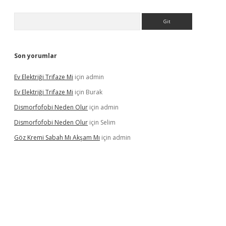
Arama
Son yorumlar
Ev Elektriği Trifaze Mi
için
admin
Ev Elektriği Trifaze Mi
için
Burak
Dismorfofobi Neden Olur
için
admin
Dismorfofobi Neden Olur
için
Selim
Göz Kremi Sabah Mı Akşam Mı
için
admin
et giriş adresi
tulipbett.net