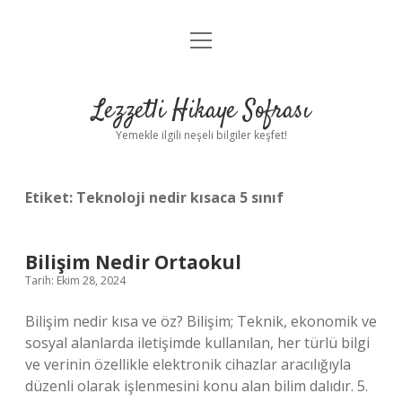
menüyü
Anasayfa
aç
Gizlilik Politikası
Lezzetli Hikaye Sofrası
Yasal Uyarı
Yemekle ilgili neşeli bilgiler keşfet!
Hakkımızda
Etiket:
Teknoloji nedir kısaca 5 sınıf
Bilişim Nedir Ortaokul
Tarih: Ekim 28, 2024
Bilişim nedir kısa ve öz? Bilişim; Teknik, ekonomik ve
sosyal alanlarda iletişimde kullanılan, her türlü bilgi
ve verinin özellikle elektronik cihazlar aracılığıyla
düzenli olarak işlenmesini konu alan bilim dalıdır. 5.