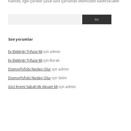
halinde, ilgili içerikler yasal süre içerisinde sitemizden kaldırılacaktır.
Arama
Son yorumlar
Ev Elektriği Trifaze Mi
için
admin
Ev Elektriği Trifaze Mi
için
Burak
Dismorfofobi Neden Olur
için
admin
Dismorfofobi Neden Olur
için
Selim
Göz Kremi Sabah Mı Akşam Mı
için
admin