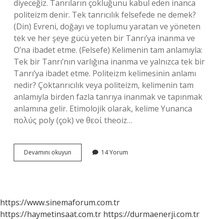
diyeceğiz. Tanrıların çokluğunu kabul eden inanca
politeizm denir. Tek tanrıcılık felsefede ne demek?
(Din) Evreni, doğayı ve toplumu yaratan ve yöneten
tek ve her şeye gücü yeten bir Tanrı’ya inanma ve
O’na ibadet etme. (Felsefe) Kelimenin tam anlamıyla:
Tek bir Tanrı’nın varlığına inanma ve yalnızca tek bir
Tanrı’ya ibadet etme. Politeizm kelimesinin anlamı
nedir? Çoktanrıcılık veya politeizm, kelimenin tam
anlamıyla birden fazla tanrıya inanmak ve tapınmak
anlamına gelir. Etimolojik olarak, kelime Yunanca
πολύς poly (çok) ve θεοί theoiz…
Monoteizm
Devamını okuyun
14 Yorum
Kelimesinin
Anlamı
Nedir
https://www.sinemaforum.com.tr
https://haymetinsaat.com.tr
https://durmaenerji.com.tr