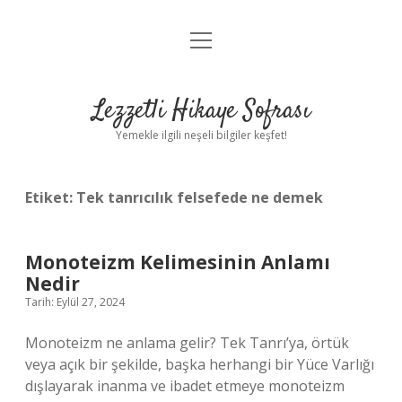
menüyü
Anasayfa
aç
Gizlilik Politikası
Lezzetli Hikaye Sofrası
Yasal Uyarı
Yemekle ilgili neşeli bilgiler keşfet!
Hakkımızda
Etiket:
Tek tanrıcılık felsefede ne demek
Monoteizm Kelimesinin Anlamı
Nedir
Tarih: Eylül 27, 2024
Monoteizm ne anlama gelir? Tek Tanrı’ya, örtük
veya açık bir şekilde, başka herhangi bir Yüce Varlığı
dışlayarak inanma ve ibadet etmeye monoteizm