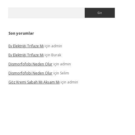
Arama
Son yorumlar
Ev Elektriği Trifaze Mi
için
admin
Ev Elektriği Trifaze Mi
için
Burak
Dismorfofobi Neden Olur
için
admin
Dismorfofobi Neden Olur
için
Selim
Göz Kremi Sabah Mı Akşam Mı
için
admin
et giriş adresi
tulipbett.net