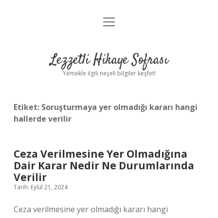
menüyü
Anasayfa
aç
Gizlilik Politikası
Lezzetli Hikaye Sofrası
Yasal Uyarı
Yemekle ilgili neşeli bilgiler keşfet!
Hakkımızda
Etiket:
Soruşturmaya yer olmadığı kararı hangi
hallerde verilir
Ceza Verilmesine Yer Olmadığına
Dair Karar Nedir Ne Durumlarında
Verilir
Tarih: Eylül 21, 2024
Ceza verilmesine yer olmadığı kararı hangi