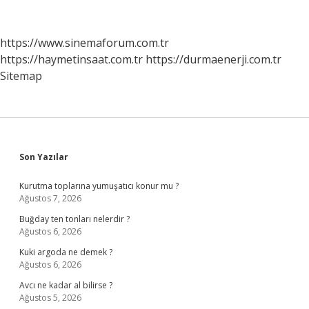
Olmadığına
Dair
Karar
https://www.sinemaforum.com.tr
Nedir
https://haymetinsaat.com.tr
https://durmaenerji.com.tr
Ne
Durumlarında
Sitemap
Verilir
Sidebar
Son Yazılar
Kurutma toplarına yumuşatıcı konur mu ?
Ağustos 7, 2026
Buğday ten tonları nelerdir ?
Ağustos 6, 2026
Kuki argoda ne demek ?
Ağustos 6, 2026
Avcı ne kadar al bilirse ?
Ağustos 5, 2026