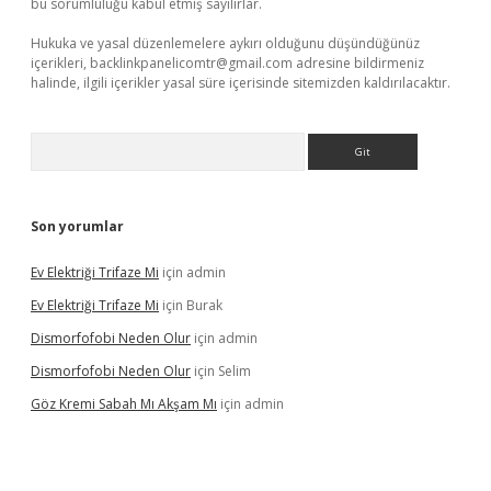
bu sorumluluğu kabul etmiş sayılırlar.
Hukuka ve yasal düzenlemelere aykırı olduğunu düşündüğünüz
içerikleri,
backlinkpanelicomtr@gmail.com
adresine bildirmeniz
halinde, ilgili içerikler yasal süre içerisinde sitemizden kaldırılacaktır.
Arama
Son yorumlar
Ev Elektriği Trifaze Mi
için
admin
Ev Elektriği Trifaze Mi
için
Burak
Dismorfofobi Neden Olur
için
admin
Dismorfofobi Neden Olur
için
Selim
Göz Kremi Sabah Mı Akşam Mı
için
admin