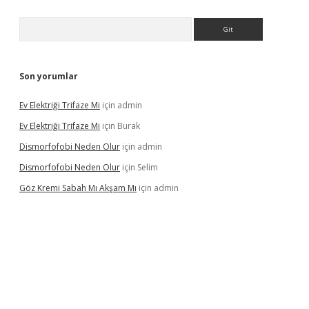
Arama
Son yorumlar
Ev Elektriği Trifaze Mi
için
admin
Ev Elektriği Trifaze Mi
için
Burak
Dismorfofobi Neden Olur
için
admin
Dismorfofobi Neden Olur
için
Selim
Göz Kremi Sabah Mı Akşam Mı
için
admin
et giriş adresi
tulipbett.net