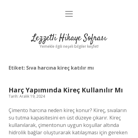
menüyü
Anasayfa
aç
Gizlilik Politikası
Lezzetli Hikaye Sofrası
Yasal Uyarı
Yemekle ilgili neşeli bilgiler keşfet!
Hakkımızda
Etiket:
Sıva harcına kireç katılır mı
Harç Yapımında Kireç Kullanılır Mı
Tarih: Aralık 19, 2024
Çimento harcına neden kireç konur? Kireç, sıvaların
su tutma kapasitesini en üst düzeye çıkarır. Kireç
kullanılarak, çimentonun uygun koşullar altında
hidrolik bağlar oluşturarak katılaşması için gereken