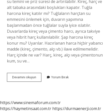
su temini ve priz süresi de artırılabilir. Kireç, harç ve
alt tabaka arasındaki boşlukları kapatır. Tuğla
harcına kireç katılır mı? Tuğlaların harçtan su
emmesini önlemek için, duvarın yapımına
başlanmadan önce tuğlalar suyla iyice ıslatılır.
Duvarlarda kireç veya çimento harcı, ayrıca takviye
veya hibrit harç kullanılabilir. Şap harcına kireç
konur mu? Uyarılar. Hazırlanan harca hiçbir yabancı
madde (kireç, çimento, alçı vb.) ilave edilmemelidir.
Harç içinde ne var? Harç, kireç, alçı veya çimentonun
kum, su ve…
Harç
Devamını okuyun
Yorum Bırak
Yapımında
Kireç
Kullanılır
Mı
https://www.sinemaforum.com.tr
https://haymetinsaat.com.tr
https://durmaenerji.com.tr