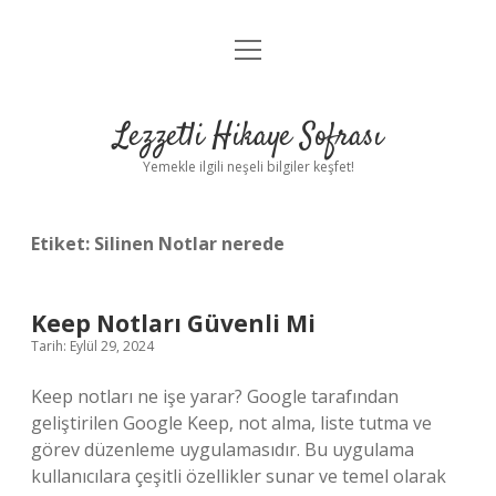
menüyü
Anasayfa
aç
Gizlilik Politikası
Lezzetli Hikaye Sofrası
Yasal Uyarı
Yemekle ilgili neşeli bilgiler keşfet!
Hakkımızda
Etiket:
Silinen Notlar nerede
Keep Notları Güvenli Mi
Tarih: Eylül 29, 2024
Keep notları ne işe yarar? Google tarafından
geliştirilen Google Keep, not alma, liste tutma ve
görev düzenleme uygulamasıdır. Bu uygulama
kullanıcılara çeşitli özellikler sunar ve temel olarak