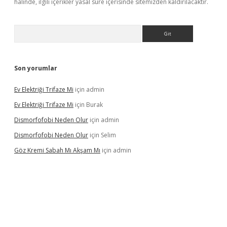
halinde, ilgili içerikler yasal süre içerisinde sitemizden kaldırılacaktır.
Arama
Son yorumlar
Ev Elektriği Trifaze Mi
için
admin
Ev Elektriği Trifaze Mi
için
Burak
Dismorfofobi Neden Olur
için
admin
Dismorfofobi Neden Olur
için
Selim
Göz Kremi Sabah Mı Akşam Mı
için
admin