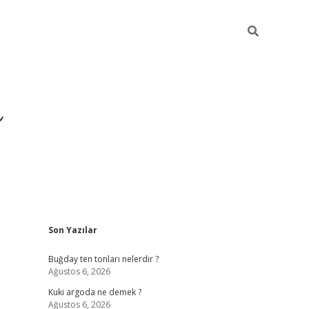
ı
Sidebar
Son Yazılar
hiltonbet giriş 
Buğday ten tonları nelerdir ?
Ağustos 6, 2026
Kuki argoda ne demek ?
Ağustos 6, 2026