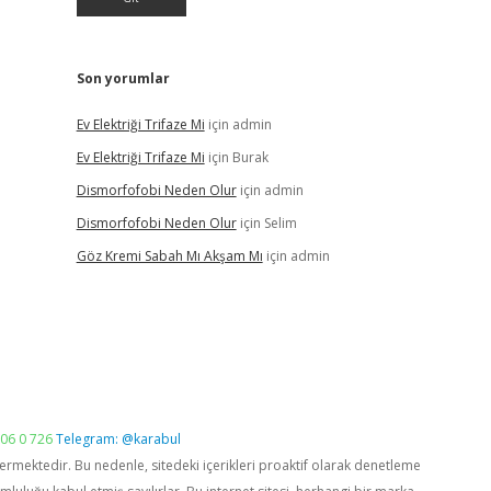
Son yorumlar
Ev Elektriği Trifaze Mi
için
admin
Ev Elektriği Trifaze Mi
için
Burak
Dismorfofobi Neden Olur
için
admin
Dismorfofobi Neden Olur
için
Selim
Göz Kremi Sabah Mı Akşam Mı
için
admin
06 0 726
Telegram: @karabul
vermektedir. Bu nedenle, sitedeki içerikleri proaktif olarak denetleme