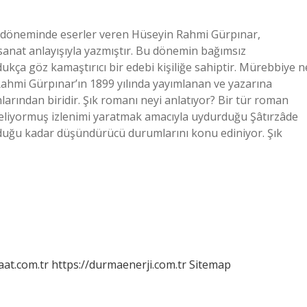
 döneminde eserler veren Hüseyin Rahmi Gürpınar,
 sanat anlayışıyla yazmıştır. Bu dönemin bağımsız
ukça göz kamaştırıcı bir edebi kişiliğe sahiptir. Mürebbiye n
Rahmi Gürpınar’ın 1899 yılında yayımlanan ve yazarına
rından biridir. Şık romanı neyi anlatıyor? Bir tür roman
n geliyormuş izlenimi yaratmak amacıyla uydurduğu Şâtırzâde
olduğu kadar düşündürücü durumlarını konu ediniyor. Şık
aat.com.tr
https://durmaenerji.com.tr
Sitemap