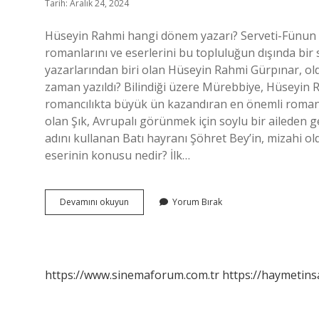
Tarih: Aralık 24, 2024
Hüseyin Rahmi hangi dönem yazarı? Serveti-Fünun
romanlarını ve eserlerini bu topluluğun dışında bir
yazarlarından biri olan Hüseyin Rahmi Gürpınar, old
zaman yazıldı? Bilindiği üzere Mürebbiye, Hüseyin 
romancılıkta büyük ün kazandıran en önemli romanla
olan Şık, Avrupalı ​​görünmek için soylu bir ailede
adını kullanan Batı hayranı Şöhret Bey’in, mizahi 
eserinin konusu nedir? İlk…
Şık
Devamını okuyun
Yorum Bırak
Ne
Zaman
Yazıldı
https://www.sinemaforum.com.tr
https://haymetins