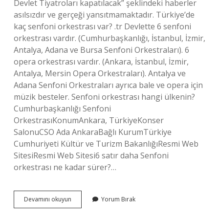
Devlet Tiyatroları kapatılacak” şeklindeki haberler
asılsızdır ve gerçeği yansıtmamaktadır. Türkiye’de
kaç senfoni orkestrası var? .tr Devlette 6 senfoni
orkestrası vardır. (Cumhurbaşkanlığı, İstanbul, İzmir,
Antalya, Adana ve Bursa Senfoni Orkestraları). 6
opera orkestrası vardır. (Ankara, İstanbul, İzmir,
Antalya, Mersin Opera Orkestraları). Antalya ve
Adana Senfoni Orkestraları ayrıca bale ve opera için
müzik besteler. Senfoni orkestrası hangi ülkenin?
Cumhurbaşkanlığı Senfoni
OrkestrasıKonumAnkara, TürkiyeKonser
SalonuCSO Ada AnkaraBağlı KurumTürkiye
Cumhuriyeti Kültür ve Turizm BakanlığıResmi Web
SitesiResmi Web Sitesi6 satır daha Senfoni
orkestrası ne kadar sürer?…
Devlet
Devamını okuyun
Yorum Bırak
Senfoni
Orkestrası