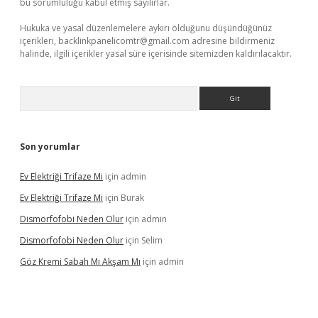
bu sorumluluğu kabul etmiş sayılırlar.
Hukuka ve yasal düzenlemelere aykırı olduğunu düşündüğünüz
içerikleri,
backlinkpanelicomtr@gmail.com
adresine bildirmeniz
halinde, ilgili içerikler yasal süre içerisinde sitemizden kaldırılacaktır.
Arama
Son yorumlar
Ev Elektriği Trifaze Mi
için
admin
Ev Elektriği Trifaze Mi
için
Burak
Dismorfofobi Neden Olur
için
admin
Dismorfofobi Neden Olur
için
Selim
Göz Kremi Sabah Mı Akşam Mı
için
admin