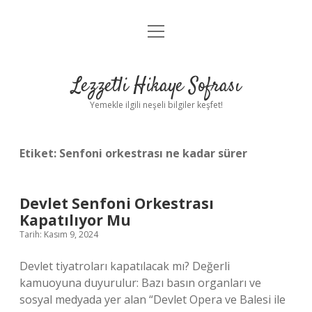
menüyü
Anasayfa
aç
Gizlilik Politikası
Lezzetli Hikaye Sofrası
Yasal Uyarı
Yemekle ilgili neşeli bilgiler keşfet!
Hakkımızda
Etiket:
Senfoni orkestrası ne kadar sürer
Devlet Senfoni Orkestrası
Kapatılıyor Mu
Tarih: Kasım 9, 2024
Devlet tiyatroları kapatılacak mı? Değerli
kamuoyuna duyurulur: Bazı basın organları ve
sosyal medyada yer alan “Devlet Opera ve Balesi ile