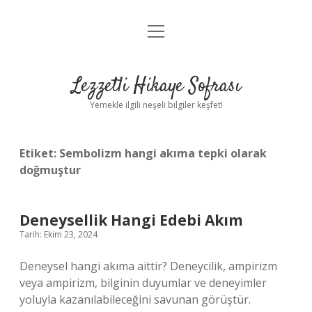
menüyü
Anasayfa
aç
Gizlilik Politikası
Lezzetli Hikaye Sofrası
Yasal Uyarı
Yemekle ilgili neşeli bilgiler keşfet!
Hakkımızda
Etiket:
Sembolizm hangi akıma tepki olarak
doğmuştur
Deneysellik Hangi Edebi Akım
Tarih: Ekim 23, 2024
Deneysel hangi akıma aittir? Deneycilik, ampirizm
veya ampirizm, bilginin duyumlar ve deneyimler
yoluyla kazanılabileceğini savunan görüştür.