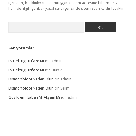
içerikleri,
backlinkpanelicomtr@gmail.com
adresine bildirmeniz
halinde, ilgili içerikler yasal süre içerisinde sitemizden kaldırılacaktır.
Arama
Son yorumlar
Ev Elektriği Trifaze Mi
için
admin
Ev Elektriği Trifaze Mi
için
Burak
Dismorfofobi Neden Olur
için
admin
Dismorfofobi Neden Olur
için
Selim
Göz Kremi Sabah Mı Akşam Mı
için
admin